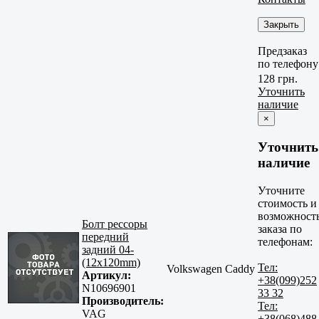
Закрыть
Предзаказ
по телефону
128 грн.
Уточнить
наличие
×
Уточнить
наличие
Уточните
стоимость и
возможност
Болт рессоры
заказа по
передний
телефонам:
задний 04-
(12x120mm)
Тел:
Volkswagen Caddy
Артикул:
+38(099)252
N10696901
33 32
Производитель:
Тел:
VAG
+38(068)488