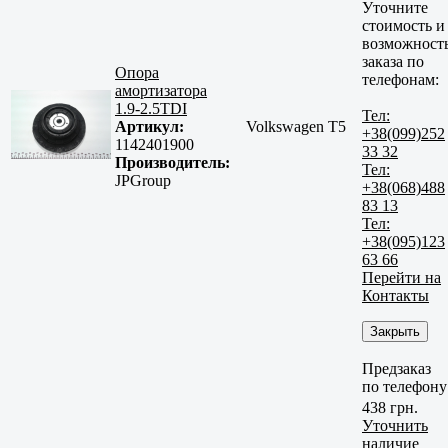
Уточните
стоимость и
возможност
заказа по
Опора
телефонам:
амортизатора
1.9-2.5TDI
Тел:
Артикул:
Volkswagen T5
+38(099)252
1142401900
33 32
Производитель:
Тел:
JPGroup
+38(068)488
83 13
Тел:
+38(095)123
63 66
Перейти на
Контакты
Закрыть
Предзаказ
по телефону
438 грн.
Уточнить
наличие