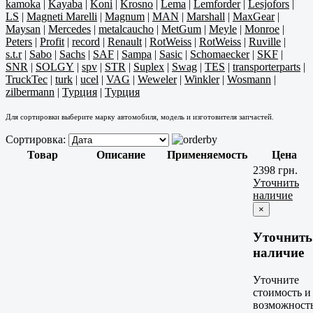
kamoka
|
Kayaba
|
Koni
|
Krosno
|
Lema
|
Lemforder
|
Lesjofors
|
LS
|
Magneti Marelli
|
Magnum
|
MAN
|
Marshall
|
MaxGear
|
Maysan
|
Mercedes
|
metalcaucho
|
MetGum
|
Meyle
|
Monroe
|
Peters
|
Profit
|
record
|
Renault
|
RotWeiss
|
RotWeiss
|
Ruville
|
s.t.r
|
Sabo
|
Sachs
|
SAF
|
Sampa
|
Sasic
|
Schomaecker
|
SKF
|
SNR
|
SOLGY
|
spv
|
STR
|
Suplex
|
Swag
|
TES
|
transporterparts
|
TruckTec
|
turk
|
ucel
|
VAG
|
Weweler
|
Winkler
|
Wosmann
|
zilbermann
|
Турция
|
Турция
Для сортировки выберите марку автомобиля, модель и изготовителя запчастей.
Сортировка:
Товар
Описание
Применяемость
Цена
2398 грн.
Уточнить
наличие
×
Уточнить
наличие
Уточните
стоимость и
возможност