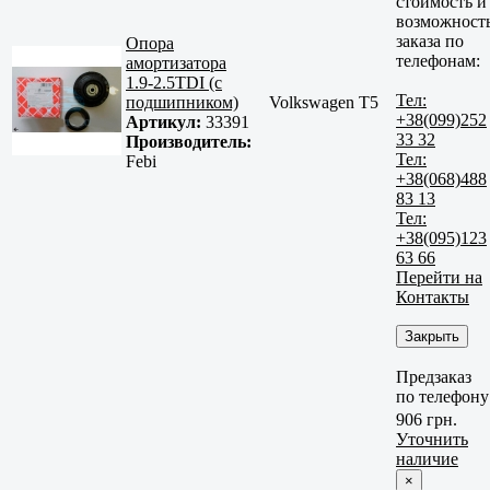
стоимость и
возможност
заказа по
Опора
телефонам:
амортизатора
1.9-2.5TDI (с
Тел:
подшипником)
Volkswagen T5
+38(099)252
Артикул:
33391
33 32
Производитель:
Тел:
Febi
+38(068)488
83 13
Тел:
+38(095)123
63 66
Перейти на
Контакты
Закрыть
Предзаказ
по телефону
906 грн.
Уточнить
наличие
×