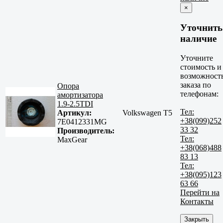
×
Уточнить
наличие
Уточните
стоимость и
возможност
заказа по
Опора
телефонам:
амортизатора
1.9-2.5TDI
Тел:
Артикул:
Volkswagen T5
+38(099)252
7E0412331MG
33 32
Производитель:
Тел:
MaxGear
+38(068)488
83 13
Тел:
+38(095)123
63 66
Перейти на
Контакты
Закрыть