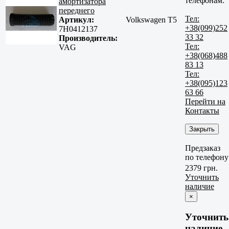
телефонам:
амортизатора
переднего
Тел:
Артикул:
Volkswagen T5
+38(099)252
7H0412137
33 32
Производитель:
Тел:
VAG
+38(068)488
83 13
Тел:
+38(095)123
63 66
Перейти на
Контакты
Закрыть
Предзаказ
по телефону
2379 грн.
Уточнить
наличие
×
Уточнить
наличие