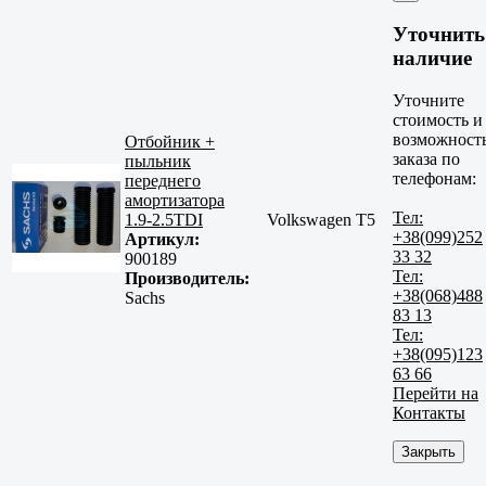
Уточнить
наличие
Уточните
стоимость и
возможност
Отбойник +
заказа по
пыльник
телефонам:
переднего
амортизатора
Тел:
1.9-2.5TDI
Volkswagen T5
+38(099)252
Артикул:
33 32
900189
Тел:
Производитель:
+38(068)488
Sachs
83 13
Тел:
+38(095)123
63 66
Перейти на
Контакты
Закрыть