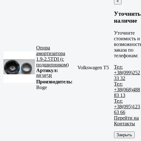
×
Уточнить
наличие
Уточните
стоимость и
возможност
Опора
заказа по
амортизатора
телефонам:
1.9-2.5TDI (с
подшипником)
Тел:
Volkswagen T5
Артикул:
+38(099)252
88385R
33 32
Производитель:
Тел:
Boge
+38(068)488
83 13
Тел:
+38(095)123
63 66
Перейти на
Контакты
Закрыть