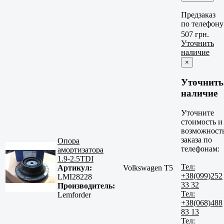
Предзаказ
по телефону
507 грн.
Уточнить
наличие
×
Уточнить
наличие
Уточните
стоимость и
возможност
заказа по
Опора
телефонам:
амортизатора
1.9-2.5TDI
Тел:
Артикул:
Volkswagen T5
+38(099)252
LMI28228
33 32
Производитель:
Тел:
Lemforder
+38(068)488
83 13
Тел: