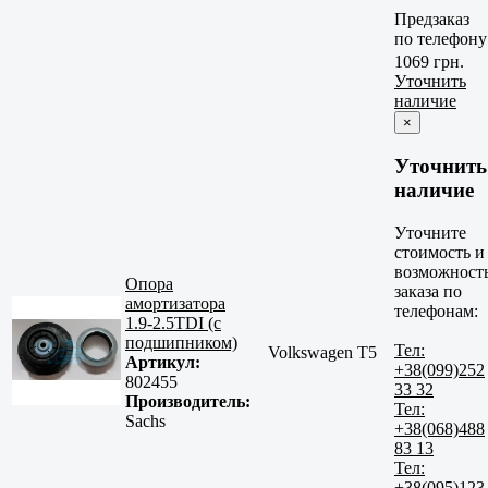
Предзаказ
по телефону
1069 грн.
Уточнить
наличие
×
Уточнить
наличие
Уточните
стоимость и
возможност
Опора
заказа по
амортизатора
телефонам:
1.9-2.5TDI (с
подшипником)
Тел:
Volkswagen T5
Артикул:
+38(099)252
802455
33 32
Производитель:
Тел:
Sachs
+38(068)488
83 13
Тел:
+38(095)123