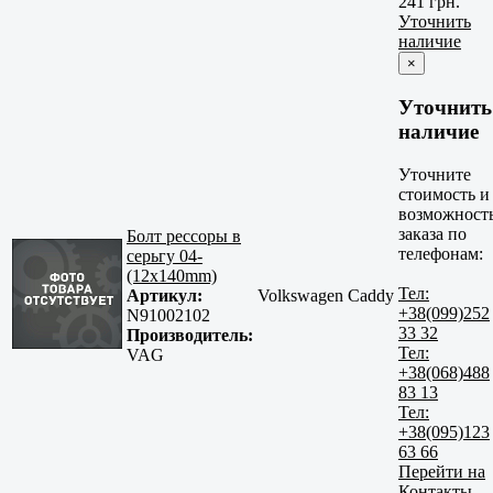
241 грн.
Уточнить
наличие
×
Уточнить
наличие
Уточните
стоимость и
возможност
заказа по
Болт рессоры в
телефонам:
серьгу 04-
(12x140mm)
Тел:
Артикул:
Volkswagen Caddy
+38(099)252
N91002102
33 32
Производитель:
Тел:
VAG
+38(068)488
83 13
Тел:
+38(095)123
63 66
Перейти на
Контакты