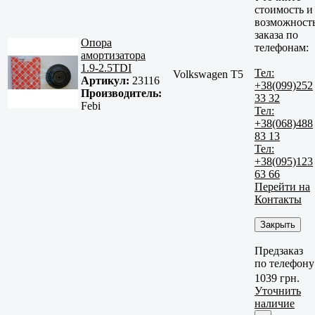
стоимость и
возможност
заказа по
Опора
телефонам:
амортизатора
1.9-2.5TDI
Тел:
Volkswagen T5
Артикул:
23116
+38(099)252
Производитель:
33 32
Febi
Тел:
+38(068)488
83 13
Тел:
+38(095)123
63 66
Перейти на
Контакты
Закрыть
Предзаказ
по телефону
1039 грн.
Уточнить
наличие