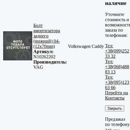
наличие
Уточните
стоимость и
возможност
Болт
заказа по
амортизатора
телефонам:
заднего
(нижний) 04-
Тел:
(12x70mm)
Volkswagen Caddy
+38(099)252
Артикул:
33 32
N10262202
Тел:
Производитель:
+38(068)488
VAG
83 13
Тел:
+38(095)123
63 66
Перейти на
Контакты
Закрыть
Предзаказ
по телефону