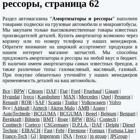
рессоры, страница 62
Раздел автомагазина "
Амортизаторы и рессоры
" наполнен
товарами подвески на грузовые автомобили и микроавтобусы.
Мы закупаем только высококачественные товары известных
производителей деталей. Купить амортизатор возможно через
корзину или по номеру телефона у наших менеджеров.
Обратите внимание на широкий ассортимент продукции в
нашем интернет магазине запчастей. Мы способны
предложить амортизаторы и рессоры на любой вкус и бюджет.
В наличии имеем амортизаторы самых известных брендов, а
также различные типы: газомасляный, масляный, газовый.
При покупке обязательно уточняйте у наших менеджеров
применяемость деталей на ваш автомобиль.
Все
|
BPW
|
Citroen
|
DAF
|
Fiat
|
Ford
|
Fruehauf
|
Gigant
|
Hyundai
|
Iveco
|
Kassbohrer
|
MAN
|
Mercedes
|
Opel
|
Peugeot
|
Renault
|
ROR
|
SAF
|
Scania
|
Trailor
|
Volkswagen
|
Volvo
Все
|
Airkraft
|
Airtech
|
Akron Malo
|
AMB
|
Auger
|
AutoTechteile
|
BCGUMA
|
BCGUMA
|
Begel
|
Belgum
|
Benpart
|
Bergkraft
|
Bilstein
|
BMT
|
Boge
|
BPW
|
BSG
|
Contech
|
Contitech
|
Corteco
|
CSGermany
|
D.P.I.A.
|
DAF
|
Delphi
|
Diesel
Technic
|
EIBACH
|
Fast
|
Febi
|
Firestone
|
Formax
|
Fortuna Line
|
France-Tech
|
GI
|
Impergom
|
INA
|
Iveco
|
jp group
|
JPGroup
|