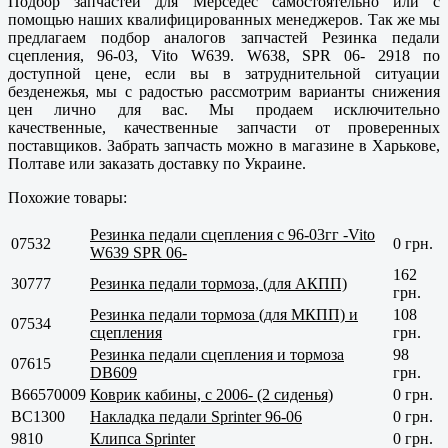
Подбор запчастей для Мерседес самостоятельно или с
помощью наших квалифицированных менеджеров. Так же мы
предлагаем подбор аналогов запчастей Резинка педали
сцепления, 96-03, Vito W639. W638, SPR 06- 2918 по
доступной цене, если вы в затруднительной ситуации
безденежья, мы с радостью рассмотрим варианты снижения
цен лично для вас. Мы продаем исключительно
качественные,
качественные
запчасти от проверенных
поставщиков. Забрать запчасть можно в магазине в
Харькове,
Полтаве
или заказать доставку по Украине.
Похожие товары:
Резинка педали сцепления с 96-03гг -Vito
07532
0 грн.
W639 SPR 06-
162
30777
Резинка педали тормоза, (для АКПП)
грн.
Резинка педали тормоза (для МКПП) и
108
07534
сцепления
грн.
Резинка педали сцепления и тормоза
98
07615
DB609
грн.
B66570009
Коврик кабины, с 2006- (2 сиденья)
0 грн.
BC1300
Накладка педали Sprinter 96-06
0 грн.
9810
Клипса Sprinter
0 грн.