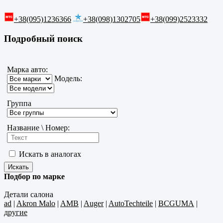
+38(095)1236366
+38(098)1302705
+38(099)2523332
Подробный поиск
Марка авто:
Модель:
Группа
Название \ Номер:
Искать в аналогах
Подбор по марке
Детали салона
ad
|
Akron Malo
|
AMB
|
Auger
|
AutoTechteile
|
BCGUMA
|
другие