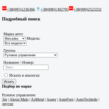
+38(095)1236366
+38(098)1302705
+38(099)2523332
Подробный поиск
Марка авто:
Модель:
Группа
Название \ Номер:
Искать в аналогах
Подбор по марке
Рулевое управление
3rg
|
Akron Malo
|
AsMetal
|
Auger
|
AutoFren
|
AutoTechteile
|
другие