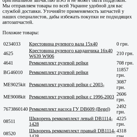
оригинальной запчастью BSG и не может быть подделкой.
Мы отправляем товары по всей Украине удобной для вас
службой доставки. Уточняйте применяемость запчастей у
наших специалистов, дабы избежать покупки не подходящих
автозапчастей.
Похожие товары:
0234033
Крестовина рулевого вала 15x40
0 грн.
Крестовина рулевого карданчика 16x40
4625
210 грн.
W639 W906
4641
Ремкомплект рулевой рейки
708 грн.
11857
BG46010
Ремкомплект рулевой рейки
грн.
3087
ME9025kit
Ремкомплект рулевой рейки с 2003-
грн.
2606
ME9008kit
Ремкомплект рулевой рейки с 1996-2003
грн.
2492
7673860140
Ремкомплект насоса ГУ DB609 (Begel)
грн.
Шкворень ремкомплект левый DB1114-
4225
08511
1428
грн.
Шкворень ремкомплект правый DB1114-
4318
08520
1428
грн.