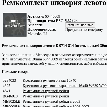
Ремкомплект шкворня левого 
Артикул:
60445009
832 грн.
Производитель:
BSG
Аналоги:
Применяемость:
Предзаказ по телефону
Mercedes T2
Ремкомплект шкворня левого DB714-814 (игольчастые) 30mm
Запчасти в наличии Мерседес в огромном ассортименте и по де
814 (игольчастые) 30mm 60445009 является оригинальной запч
применяемость запчастей у наших специалистов, дабы избежат
Похожие товары:
0234033
Крестовина рулевого вала 15x40
4625
Крестовина рулевого карданчика 16x40 W639 W90
4641
Ремкомплект рулевой рейки
BG46010
Ремкомплект рулевой рейки
ME9025kit
Ремкомплект рулевой рейки с 2003-
ME9008kit
Ремкомплект рулевой рейки с 1996-2003