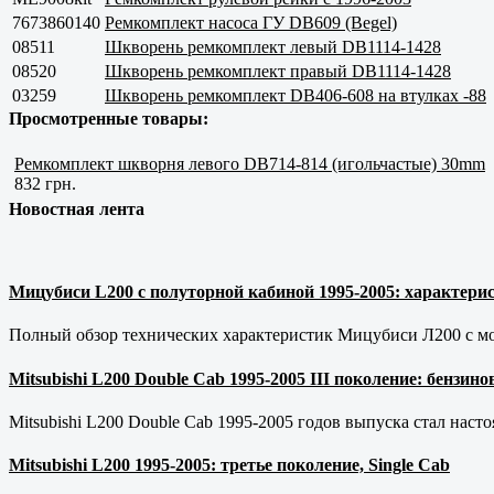
7673860140
Ремкомплект насоса ГУ DB609 (Begel)
08511
Шкворень ремкомплект левый DB1114-1428
08520
Шкворень ремкомплект правый DB1114-1428
03259
Шкворень ремкомплект DB406-608 на втулках -88
Просмотренные товары:
Ремкомплект шкворня левого DB714-814 (игольчастые) 30mm
832 грн.
Новостная лента
Мицубиси L200 с полуторной кабиной 1995-2005: характерис
Полный обзор технических характеристик Мицубиси Л200 с мот
Mitsubishi L200 Double Cab 1995-2005 III поколение: бензи
Mitsubishi L200 Double Cab 1995-2005 годов выпуска стал наст
Mitsubishi L200 1995-2005: третье поколение, Single Cab