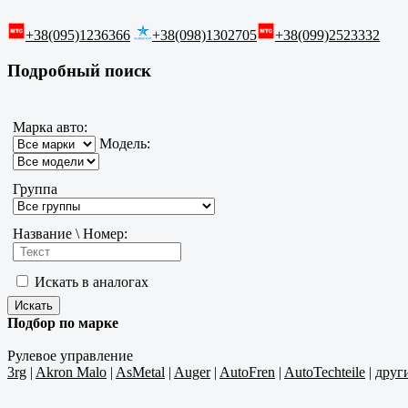
+38(095)1236366
+38(098)1302705
+38(099)2523332
Подробный поиск
Марка авто:
Модель:
Группа
Название \ Номер:
Искать в аналогах
Подбор по марке
Рулевое управление
3rg
|
Akron Malo
|
AsMetal
|
Auger
|
AutoFren
|
AutoTechteile
|
друг