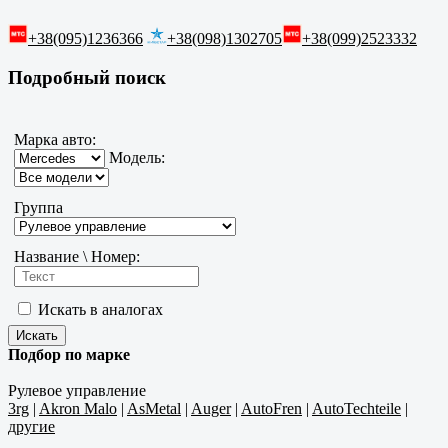
+38(095)1236366
+38(098)1302705
+38(099)2523332
Подробный поиск
Марка авто:
Модель:
Группа
Название \ Номер:
Искать в аналогах
Подбор по марке
Рулевое управление
3rg
|
Akron Malo
|
AsMetal
|
Auger
|
AutoFren
|
AutoTechteile
|
другие