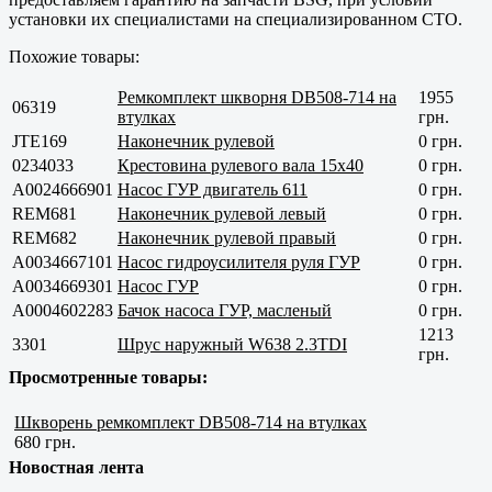
установки их специалистами на специализированном СТО.
Похожие товары:
Ремкомплект шкворня DB508-714 на
1955
06319
втулках
грн.
JTE169
Наконечник рулевой
0 грн.
0234033
Крестовина рулевого вала 15x40
0 грн.
A0024666901
Насос ГУР двигатель 611
0 грн.
REM681
Наконечник рулевой левый
0 грн.
REM682
Наконечник рулевой правый
0 грн.
A0034667101
Насос гидроусилителя руля ГУР
0 грн.
A0034669301
Насос ГУР
0 грн.
A0004602283
Бачок насоса ГУР, масленый
0 грн.
1213
3301
Шрус наружный W638 2.3TDI
грн.
Просмотренные товары:
Шкворень ремкомплект DB508-714 на втулках
680 грн.
Новостная лента