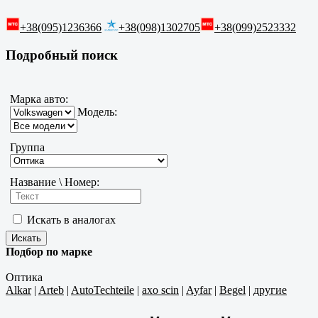
+38(095)1236366
+38(098)1302705
+38(099)2523332
Подробный поиск
Марка авто:
Модель:
Группа
Название \ Номер:
Искать в аналогах
Подбор по марке
Оптика
Alkar
|
Arteb
|
AutoTechteile
|
axo scin
|
Ayfar
|
Begel
|
другие