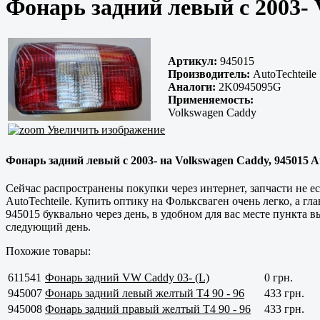
Фонарь задний левый с 2003- 
Артикул:
945015
Производитель:
AutoTechteile
Аналоги:
2K0945095G
Применяемость:
Volkswagen Caddy
Увеличить изображение
Фонарь задний левый с 2003- на Volkswagen Caddy, 945015 A
Сейчас распространены покупки через интернет, запчасти не е
AutoTechteile. Купить оптику на Фольксваген очень легко, а гл
945015 буквально через день, в удобном для вас месте пункта 
следующий день.
Похожие товары:
611541
Фонарь задний VW Caddy 03- (L)
0 грн.
945007
Фонарь задний левый желтый Т4 90 - 96
433 грн.
945008
Фонарь задний правый желтый Т4 90 - 96
433 грн.