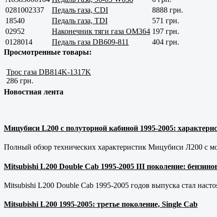
0281002337
Педаль газа, CDI
8888 грн.
18540
Педаль газа, ТDI
571 грн.
02952
Наконечник тяги газа OM364
197 грн.
0128014
Педаль газа DB609-811
404 грн.
Просмотренные товары:
Трос газа DB814K-1317K
286 грн.
Новостная лента
Мицубиси L200 с полуторной кабиной 1995-2005: характерис
Полный обзор технических характеристик Мицубиси Л200 с мот
Mitsubishi L200 Double Cab 1995-2005 III поколение: бензи
Mitsubishi L200 Double Cab 1995-2005 годов выпуска стал наст
Mitsubishi L200 1995-2005: третье поколение, Single Cab