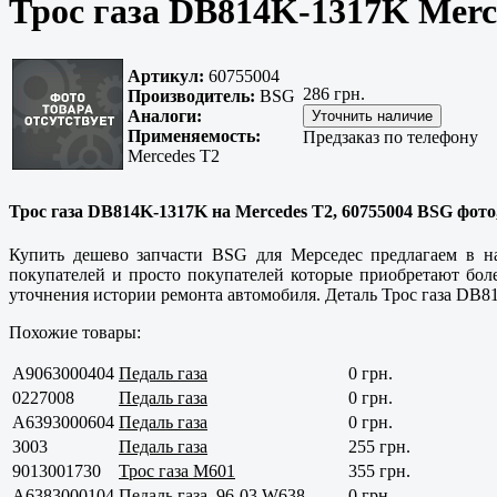
Трос газа DB814K-1317K Merc
Артикул:
60755004
286 грн.
Производитель:
BSG
Аналоги:
Применяемость:
Предзаказ по телефону
Mercedes T2
Трос газа DB814K-1317K на Mercedes T2, 60755004 BSG фото
Купить дешево запчасти BSG для Мерседес предлагаем в на
покупателей и просто покупателей которые приобретают бол
уточнения истории ремонта автомобиля. Деталь Трос газа DB8
Похожие товары:
A9063000404
Педаль газа
0 грн.
0227008
Педаль газа
0 грн.
A6393000604
Педаль газа
0 грн.
3003
Педаль газа
255 грн.
9013001730
Трос газа M601
355 грн.
A6383000104
Педаль газа, 96-03 W638
0 грн.