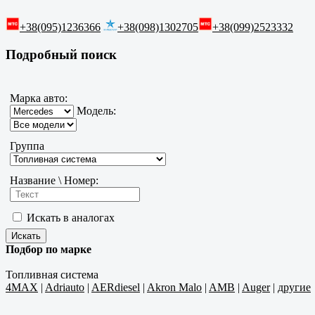
+38(095)1236366
+38(098)1302705
+38(099)2523332
Подробный поиск
Марка авто:
Модель:
Группа
Название \ Номер:
Искать в аналогах
Подбор по марке
Топливная система
4MAX
|
Adriauto
|
AERdiesel
|
Akron Malo
|
AMB
|
Auger
|
другие