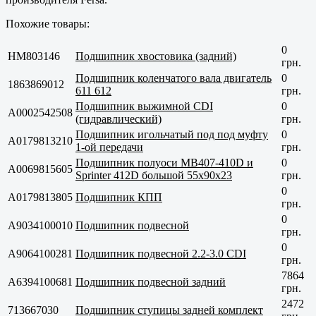
Похожие товары:
0
HM803146
Подшипник хвостовика (задний)
грн.
Подшипник коленчатого вала двигатель
0
1863869012
611 612
грн.
Подшипник выжимной CDI
0
A0002542508
(гидравлический)
грн.
Подшипник игольчатый под под муфту
0
A0179813210
1-ой передачи
грн.
Подшипник полуоси MB407-410D и
0
A0069815605
Sprinter 412D большой 55x90x23
грн.
0
A0179813805
Подшипник КПП
грн.
0
A9034100010
Подшипник подвесной
грн.
0
A9064100281
Подшипник подвесной 2.2-3.0 CDI
грн.
7864
A6394100681
Подшипник подвесной задний
грн.
2472
713667030
Подшипник ступицы задней комплект