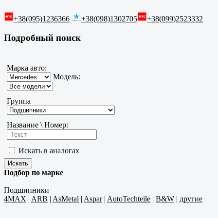
+38(095)1236366
+38(098)1302705
+38(099)2523332
Подробный поиск
Марка авто:
Модель:
Группа
Название \ Номер:
Искать в аналогах
Подбор по марке
Подшипники
4MAX
|
ARB
|
AsMetal
|
Aspar
|
AutoTechteile
|
B&W
|
другие