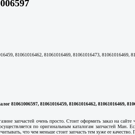
006597
16459, 81061016462, 81061016469, 81061016473, 81061016469, 8
г 81061006597, 81061016459, 81061016462, 81061016469, 8106
газине запчастей очень просто. Стоит оформить заказ на сайте
осуществляется по оригинальным каталогам запчастей Ман. Ес
читывать, что чем меньше стоит запчасть тем хуже ее качество. 