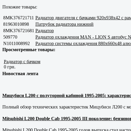
Похожие товары:
8MK376721711
Радиатор двигателя с бачками 920x938x42 с ра
81963010898
Патрубок радиатора нижний
8MK376721681
Радиатор
509770
Радиатор охлаждения MAN - LION S автоб
N1011008992
Радиатор системы охлаждения 880x660x48 алю
Просмотренные товары:
Радиатор с бачком
0 грн.
Новостная лента
Мицубиси L200 с полуторной кабиной 1995-2005: характерис
Полный обзор технических характеристик Мицубиси Л200 с мот
Mitsubishi L200 Double Cab 1995-2005 III поколение: бензи
Mitsubishi L200 Double Cab 1995-2005 годов выпуска стал наст