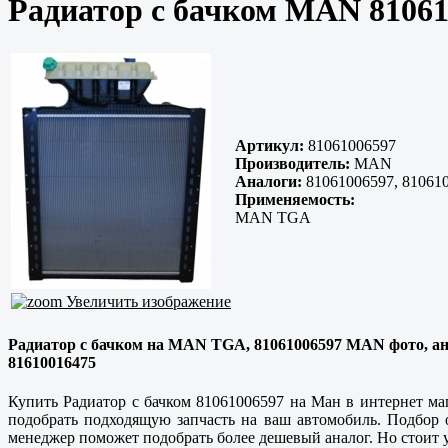
Радиатор с бачком MAN 81061
Артикул:
81061006597
Производитель:
MAN
Аналоги:
81061006597, 810610
Применяемость:
MAN TGA
Увеличить изображение
Радиатор с бачком на MAN TGA, 81061006597 MAN фото, анало
81610016475
Купить Радиатор с бачком 81061006597 на Ман в интернет ма
подобрать подходящую запчасть на ваш автомобиль. Подбор 
менеджер поможет подобрать более дешевый аналог. Но стоит у