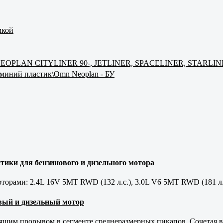
мкой
ус NEOPLAN CITYLINER 90-, JETLINER, SPACELINER, STARLI
миний пластик\Omn Neoplan - БУ
тики для бензинового и дизельного мотора
орами: 2.4L 16V 5MT RWD (132 л.с.), 3.0L V6 5MT RWD (181 л.
новый и дизельный мотор
оящим прорывом в сегменте среднеразмерных пикапов. Сочетая в 