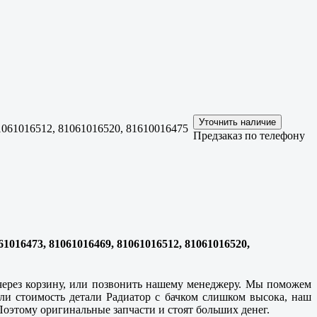
1061016512, 81061016520, 81610016475
Предзаказ по телефону
1016473, 81061016469, 81061016512, 81061016520,
 через корзину, или позвонить нашему менеджеру. Мы поможем
ли стоимость детали Радиатор с бачком слишком высока, наш
Поэтому оригинальные запчасти и стоят больших денег.