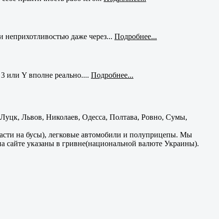
и неприхотливостью даже через...
Подробнее...
3 или Y вполне реально....
Подробнее...
уцк, Львов, Николаев, Одесса, Полтава, Ровно, Сумы,
части на бусы), легковые автомобили и полуприцепы. Мы
на сайте указаны в гривне(национальной валюте Украины).