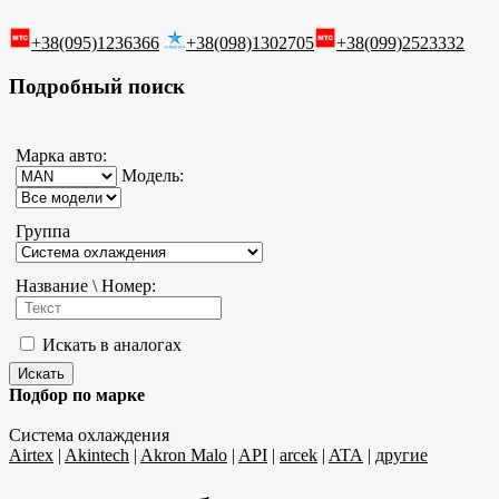
+38(095)1236366
+38(098)1302705
+38(099)2523332
Подробный поиск
Марка авто:
Модель:
Группа
Название \ Номер:
Искать в аналогах
Подбор по марке
Система охлаждения
Airtex
|
Akintech
|
Akron Malo
|
API
|
arcek
|
ATA
|
другие