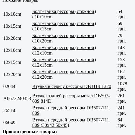
Похожие товары:
Болт+гайка рессоры (стяжной)
54
10x10cm
d10x10cm
грн.
Болт+гайка рессоры (стяжной)
69
10x15cm
d10x15cm
грн.
Болт+гайка рессоры (стяжной)
79
10x20cm
d10x20cm
грн.
Болт+гайка рессоры (стяжной)
143
12x10cm
d12x10cm
грн.
Болт+гайка рессоры (стяжной)
153
12x15cm
d12x15cm
грн.
Болт+гайка рессоры (стяжной)
162
12x20cm
d12x20cm
грн.
1078
02644
Втулка в серьгу рессоры DB1114-1320
грн.
Втулка задней рессоры метал DB507-
261
A6673240353
609 814D
грн.
Втулка передней ресcоры DB507-711
241
26514
809
грн.
Втулка передней ресcоры DB507-711
64
06049
809 (30x42 50x45)
грн.
Просмотренные товары: