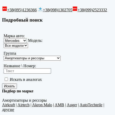
+38(095)1236366
+38(098)1302705
+38(099)2523332
Подробный поиск
Марка авто:
Модель:
Группа
Название \ Номер:
Искать в аналогах
Подбор по марке
Амортизаторы и рессоры
Airkraft
|
Airtech
|
Akron Malo
|
AMB
|
Auger
|
AutoTechteile
|
другие