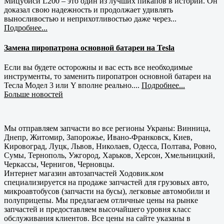
Мицубиси L200 – это один из лучших пикапов в истории. Он
доказал свою надежность и продолжает удивлять
выносливостью и неприхотливостью даже через...
Подробнее...
Замена пиропатрона основной батареи на Tesla
Если вы будете осторожны и вас есть все необходимые
инструменты, то заменить пиропатрон основной батареи на
Тесла Модел 3 или Y вполне реально....
Подробнее...
Больше новостей
Мы отправляем запчасти во все регионы Украны: Винница,
Днепр, Житомир, Запорожье, Ивано-Франковск, Киев,
Кировоград, Луцк, Львов, Николаев, Одесса, Полтава, Ровно,
Сумы, Тернополь, Ужгород, Харьков, Херсон, Хмельницкий,
Черкассы, Чернигов, Черновцы.
Интернет магазин автозапчастей Ходовик.ком
специализируется на продаже запчастей для грузовых авто,
микроавтобусов (запчасти на бусы), легковые автомобили и
полуприцепы. Мы предлагаем отличные цены на рынке
запчастей и предоставляем высочайшего уровня класс
обслуживания клиентов. Все цены на сайте указаны в