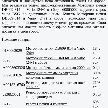
запчастей и дожидаться пока автомобиль станет на дороге.
Мы реализуем только высококачественные Моторчик печки
DB609-814 и Vario (24v) в сборе 60865002 ведущих марок
мира BSG по доступным ценам. Купить Моторчик печки
DB609-814 и Vario (24v) в сборе возможно через сайт
ходовик, или позвонив нашему менеджеру по продажам. Свои
запчасти вы можете забрать в офисе магазина или заказать
доставку в свой город.
Похожие товары:
Моторчик печки DB609-814 и Vario
1842
0130063029
(24v)
грн.
Моторчик печки DB609-814 и Vario
2551
8326
(24v) в сборе
грн.
A0008603326
Моторчик бачка омывателя до 2000 г.в.
0 грн.
Моторчик системы охлаждения
3004
0392020026
дополнительный
грн.
Резистор моторчика отопителя после
2103
A0018216760
2002 г.в.
грн.
Резистор моторчика отопителя с
2E0820521
0 грн.
кондиционером
606
8212
Реостат печки 4 контакта
грн.