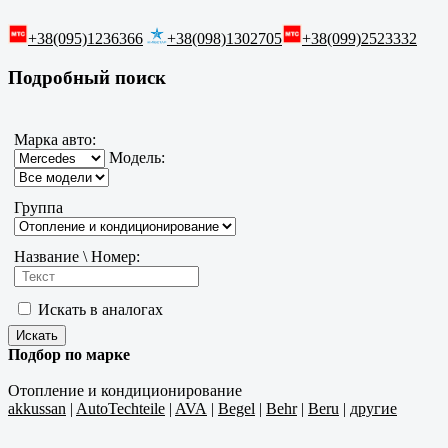
+38(095)1236366
+38(098)1302705
+38(099)2523332
Подробный поиск
Марка авто:
Модель:
Группа
Название \ Номер:
Искать в аналогах
Подбор по марке
Отопление и кондиционирование
akkussan
|
AutoTechteile
|
AVA
|
Begel
|
Behr
|
Beru
|
другие