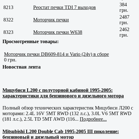
384
8213
Реостат печки TDI 7 выходов
грн.
2487
8322
Моторчик печки
грн.
2462
8323
Моторчик печки W638
грн.
Просмотренные товары:
Моторчик печки DB609-814 и Vario (24v) в сборе
0 грн.
Новостная лента
Мицубиси L200 с полуторной кабиной 1995-2005:
характеристики для бензинового и дизельного мотора
Полный обзор технических характеристик Мицубиси Л200 с
моторами: 2.4L 16V 5MT RWD (132 л.с.), 3.0L V6 5MT RWD
(181 л.с.), 2.5L TD 5MT AWD (116...
Подробнее...
Mitsubishi L200 Double Cab 1995-2005 III поколение:
бензиновый и дизельный мотор