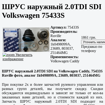
ШРУС наружный 2.0TDI SDI
Volkswagen 75433S
Артикул:
75433S
Производитель:
Ruville
1861 грн.
Аналоги:
1k0498099A,
Предзаказ по
23689, 803037,
телефону
251464MG
Увеличить
Применяемость:
изображение
Volkswagen Caddy
ШРУС наружный 2.0TDI SDI на Volkswagen Caddy, 75433S
Ruville фото, аналог 1k0498099A, 23689, 803037, 251464MG
При покупке 2х и более запчастей рулевого управления или
разных групп деталей, вы получаете скидку. Скидки
обсуждаются индивидуально и зависят не только от кол-ва
заказанных вами деталей, но и стоимости каждой из них.
Запчасть ШРУС наружный 2.0TDI SDI подходит на