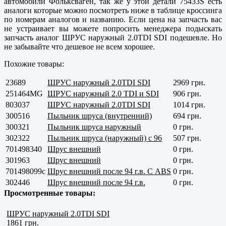
автомобили Фольксваген, так же у этой детали 75433S есть
аналоги которые можно посмотреть ниже в таблице кроссинга
по номерам аналогов и названию. Если цена на запчасть вас
не устраивает вы можете попросить менеджера подыскать
запчасть аналог ШРУС наружный 2.0TDI SDI подешевле. Но
не забывайте что дешевое не всем хорошее.
Похожие товары:
23689
ШРУС наружный 2.0TDI SDI
2969 грн.
251464MG
ШРУС наружный 2.0 TDI и SDI
906 грн.
803037
ШРУС наружный 2.0TDI SDI
1014 грн.
300516
Пыльник шруса (внутренний)
694 грн.
300321
Пыльник шруса наружный
0 грн.
302322
Пыльник шруса (наружный) с 96
507 грн.
701498340
Шрус внешний
0 грн.
301963
Шрус внешний
0 грн.
701498099с
Шрус внешний после 94 г.в. С ABS
0 грн.
302446
Шрус внешний после 94 г.в.
0 грн.
Просмотренные товары:
ШРУС наружный 2.0TDI SDI
1861 грн.