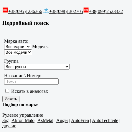
+38(095)1236366
+38(098)1302705
+38(099)2523332
Подробный поиск
Марка авто:
Модель:
Группа
Название \ Номер:
Искать в аналогах
Подбор по марке
Рулевое управление
3rg
|
Akron Malo
|
AsMetal
|
Auger
|
AutoFren
|
AutoTechteile
|
другие