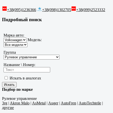
+38(095)1236366
+38(098)1302705
+38(099)2523332
Подробный поиск
Марка авто:
Модель:
Группа
Название \ Номер:
Искать в аналогах
Подбор по марке
Рулевое управление
3rg
|
Akron Malo
|
AsMetal
|
Auger
|
AutoFren
|
AutoTechteile
|
другие