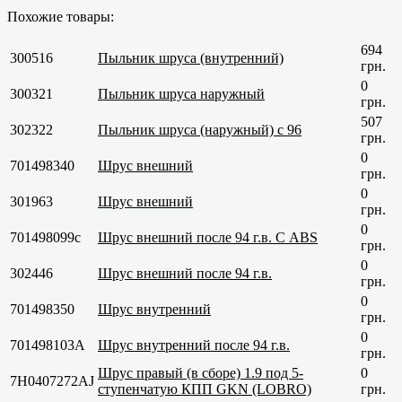
Похожие товары:
694
300516
Пыльник шруса (внутренний)
грн.
0
300321
Пыльник шруса наружный
грн.
507
302322
Пыльник шруса (наружный) с 96
грн.
0
701498340
Шрус внешний
грн.
0
301963
Шрус внешний
грн.
0
701498099с
Шрус внешний после 94 г.в. С ABS
грн.
0
302446
Шрус внешний после 94 г.в.
грн.
0
701498350
Шрус внутренний
грн.
0
701498103A
Шрус внутренний после 94 г.в.
грн.
Шрус правый (в сборе) 1.9 под 5-
0
7H0407272AJ
ступенчатую КПП GKN (LOBRO)
грн.