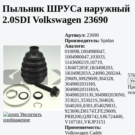
Пыльник ШРУСа наружный
2.0SDI Volkswagen 23690
Артикул:
23690
Производитель:
Spidan
Аналоги:
010098,1004980047,
1004980047,103033,
1143600219,18719,
1J0407285F,1K0498203,
1K0498203A,24090,260244,
576
29609,30929609,304328,
3049802031H0,
Пре
3049802031H0A,
тел
3049802031J0,3049802036N0,
353021,353021S,504026,
504026S,8301,854029831,
923690,D8174T,FE29609,
Увеличить
PRB200,QJB742,SJK724400,
изображение
V107181,VKJP3151
Применяемость:
Volkswagen Caddy