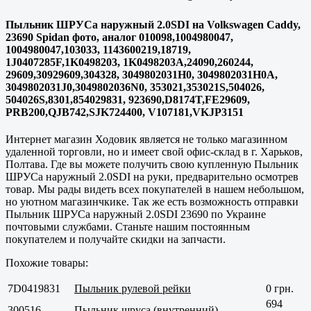
Пыльник ШРУСа наружный 2.0SDI на Volkswagen Caddy,
23690 Spidan фото, аналог 010098,1004980047,
1004980047,103033, 1143600219,18719,
1J0407285F,1K0498203, 1K0498203A,24090,260244,
29609,30929609,304328, 3049802031H0, 3049802031H0A,
3049802031J0,3049802036N0, 353021,353021S,504026,
504026S,8301,854029831, 923690,D8174T,FE29609,
PRB200,QJB742,SJK724400, V107181,VKJP3151
Интернет магазин Ходовик является не только магазинном
удаленной торговли, но и имеет свой офис-склад в г.
Харьков,
Полтава
. Где вы можете получить свою купленную Пыльник
ШРУСа наружный 2.0SDI на руки, предварительно осмотрев
товар. Мы рады видеть всех покупателей в нашем небольшом,
но уютном магазинчкике. Так же есть возможность отправки
Пыльник ШРУСа наружный 2.0SDI 23690 по Украине
почтовыми службами. Станьте нашим постоянным
покупателем и получайте скидки на запчасти.
Похожие товары:
7D0419831
Пыльник рулевой рейки
0 грн.
694
300516
Пыльник шруса (внутренний)