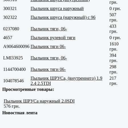
грн.
300321
Пыльник шруса наружный
0 грн.
507
302322
Пыльник шруса (наружный) с 96
грн.
433
0237080
Пыльник тяги, 06-
грн.
4657
Пыльник рулевой тяги
0 грн.
1610
A9064600096
Пыльник тяги 06-
грн.
394
LMI33925
Пыльник тяги, 06-
грн.
298
1144700400
Пыльник тяги 06-
грн.
Пыльник ШРУСа, (внутреннего) 1.9
217
104078546
2.4 2.5TDI
грн.
Просмотренные товары:
Пыльник ШРУСа наружный 2.0SDI
576 грн.
Новостная лента