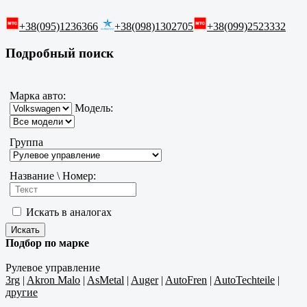
+38(095)1236366
+38(098)1302705
+38(099)2523332
Подробный поиск
Марка авто:
Модель:
Группа
Название \ Номер:
Искать в аналогах
Подбор по марке
Рулевое управление
3rg
|
Akron Malo
|
AsMetal
|
Auger
|
AutoFren
|
AutoTechteile
|
другие