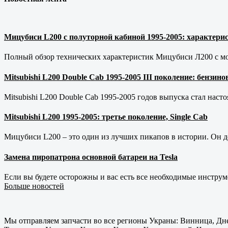
Мицубиси L200 с полуторной кабиной 1995-2005: характерис
Полный обзор технических характеристик Мицубиси Л200 с мот
Mitsubishi L200 Double Cab 1995-2005 III поколение: бензи
Mitsubishi L200 Double Cab 1995-2005 годов выпуска стал наст
Mitsubishi L200 1995-2005: третье поколение, Single Cab
Мицубиси L200 – это один из лучших пикапов в истории. Он д
Замена пиропатрона основной батареи на Tesla
Если вы будете осторожны и вас есть все необходимые инструм
Больше новостей
Мы отправляем запчасти во все регионы Украны: Винница, Дне