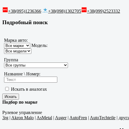
+38(095)1236366
+38(098)1302705
+38(099)2523332
Подробный поиск
Марка авто:
Модель:
Группа
Название \ Номер:
Искать в аналогах
Подбор по марке
Рулевое управление
3rg
|
Akron Malo
|
AsMetal
|
Auger
|
AutoFren
|
AutoTechteile
|
друг