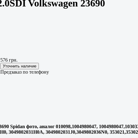
0SDI Volkswagen 23690
576 грн.
Предзаказ по телефону
 Spidan фото, аналог 010098,1004980047, 1004980047,103033,
1H0, 3049802031H0A, 3049802031J0,3049802036N0, 353021,35302