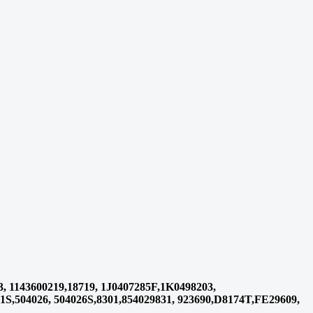
 1143600219,18719, 1J0407285F,1K0498203,
1S,504026, 504026S,8301,854029831, 923690,D8174T,FE29609,