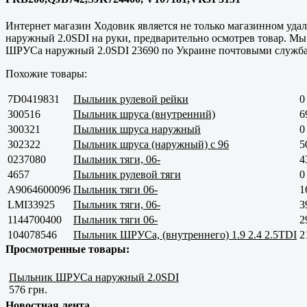
Интернет магазин Ходовик является не только магазинном удале
наружный 2.0SDI на руки, предварительно осмотрев товар. Мы
ШРУСа наружный 2.0SDI 23690 по Украине почтовыми службам
Похожие товары:
7D0419831
Пыльник рулевой рейки
0
300516
Пыльник шруса (внутренний)
6
300321
Пыльник шруса наружный
0
302322
Пыльник шруса (наружный) с 96
5
0237080
Пыльник тяги, 06-
4
4657
Пыльник рулевой тяги
0
A9064600096
Пыльник тяги 06-
1
LMI33925
Пыльник тяги, 06-
3
1144700400
Пыльник тяги 06-
2
104078546
Пыльник ШРУСа, (внутреннего) 1.9 2.4 2.5TDI
2
Просмотренные товары:
Пыльник ШРУСа наружный 2.0SDI
576 грн.
Новостная лента