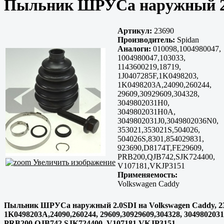
Пыльник ШРУСа наружный 2.
Артикул:
23690
Производитель:
Spidan
Аналоги:
010098,1004980047,
1004980047,103033,
1143600219,18719,
1J0407285F,1K0498203,
1K0498203A,24090,260244,
29609,30929609,304328,
3049802031H0,
3049802031H0A,
3049802031J0,3049802036N0,
353021,353021S,504026,
504026S,8301,854029831,
923690,D8174T,FE29609,
PRB200,QJB742,SJK724400,
Увеличить изображение
V107181,VKJP3151
Применяемость:
Volkswagen Caddy
Пыльник ШРУСа наружный 2.0SDI на Volkswagen Caddy, 23690
1K0498203A,24090,260244, 29609,30929609,304328, 304980203
PRB200,QJB742,SJK724400, V107181,VKJP3151