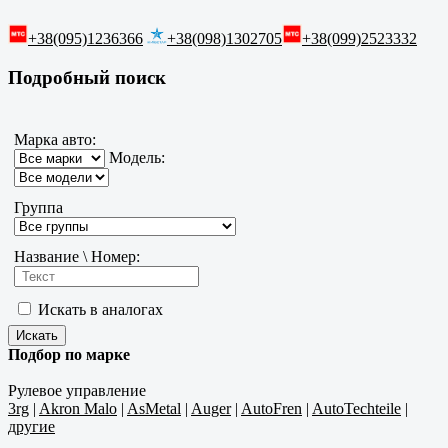
+38(095)1236366
+38(098)1302705
+38(099)2523332
Подробный поиск
Марка авто:
Модель:
Группа
Название \ Номер:
Искать в аналогах
Подбор по марке
Рулевое управление
3rg
|
Akron Malo
|
AsMetal
|
Auger
|
AutoFren
|
AutoTechteile
|
другие