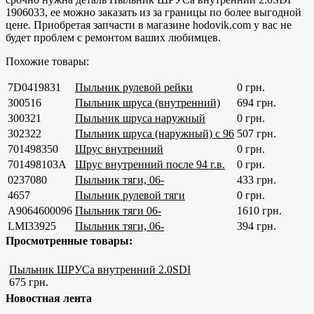
1906033, ее можно заказать из за границы по более выгодной
цене. Приобретая запчасти в магазине hodovik.com у вас не
будет проблем с ремонтом ваших любимцев.
Похожие товары:
7D0419831
Пыльник рулевой рейки
0 грн.
300516
Пыльник шруса (внутренний)
694 грн.
300321
Пыльник шруса наружный
0 грн.
302322
Пыльник шруса (наружный) с 96
507 грн.
701498350
Шрус внутренний
0 грн.
701498103A
Шрус внутренний после 94 г.в.
0 грн.
0237080
Пыльник тяги, 06-
433 грн.
4657
Пыльник рулевой тяги
0 грн.
A9064600096
Пыльник тяги 06-
1610 грн.
LMI33925
Пыльник тяги, 06-
394 грн.
Просмотренные товары:
Пыльник ШРУСа внутренний 2.0SDI
675 грн.
Новостная лента