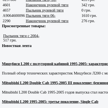
4601
Наконечник рулевой тяги
342 грн.
4657
Пыльник рулевой тяги
0 грн.
A9064600096
Пыльник тяги 06-
1610 грн.
2290
Наконечник рулевой тяги
276 грн.
Просмотренные товары:
Пыльник тяги с 2004-
517 грн.
Новостная лента
Мицубиси L200 с полуторной кабиной 1995-2005: характерис
Полный обзор технических характеристик Мицубиси Л200 с мот
Mitsubishi L200 Double Cab 1995-2005 III поколение: бензи
Mitsubishi L200 Double Cab 1995-2005 годов выпуска стал наст
Mitsubishi L200 1995-2005: третье поколение, Single Cab