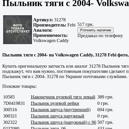
Пыльник тяги с 2004- Volkswa
Артикул:
31278
517 грн.
Производитель:
Febi
Аналоги:
Применяемость:
Предзаказ по телефону
Volkswagen Caddy
Пыльник тяги с 2004- на Volkswagen Caddy, 31278 Febi фото,
Купить оригинальную запчасть или аналог 31278 Пыльник тяг
подскажут, что вам нужно, постоянным покупателям сделают пр
Пыльник тяги с 2004- 31278 по Украине почтовыми службами. 
Похожие товары:
10585
Наконечник рулевой тяги левый
389 грн.
7D0419831
Пыльник рулевой рейки
0 грн.
300516
Пыльник шруса (внутренний)
694 грн.
300321
Пыльник шруса наружный
0 грн.
302322
Пыльник шруса (наружный) с 96
507 грн.
0237080
Пыльник тяги, 06-
433 грн.