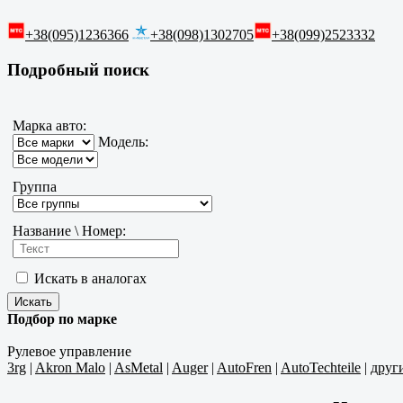
+38(095)1236366
+38(098)1302705
+38(099)2523332
Подробный поиск
Марка авто:
Модель:
Группа
Название \ Номер:
Искать в аналогах
Подбор по марке
Рулевое управление
3rg
|
Akron Malo
|
AsMetal
|
Auger
|
AutoFren
|
AutoTechteile
|
друг