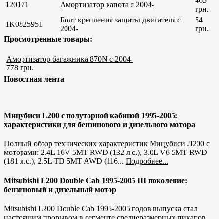
463
120171
Амортизатор капота с 2004-
грн.
Болт крепления защиты двигателя с
54
1K0825951
2004-
грн.
Просмотренные товары:
Амортизатор багажника 870N c 2004-
778 грн.
Новостная лента
Мицубиси L200 с полуторной кабиной 1995-2005:
характеристики для бензинового и дизельного мотора
Полный обзор технических характеристик Мицубиси Л200 с
моторами: 2.4L 16V 5MT RWD (132 л.с.), 3.0L V6 5MT RWD
(181 л.с.), 2.5L TD 5MT AWD (116...
Подробнее...
Mitsubishi L200 Double Cab 1995-2005 III поколение:
бензиновый и дизельный мотор
Mitsubishi L200 Double Cab 1995-2005 годов выпуска стал
настоящим прорывом в сегменте среднеразмерных пикапов.