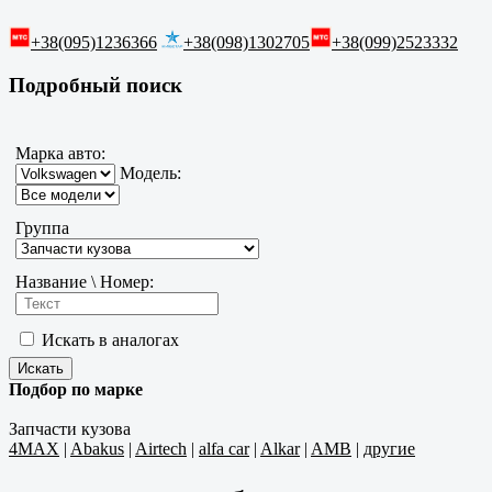
+38(095)1236366
+38(098)1302705
+38(099)2523332
Подробный поиск
Марка авто:
Модель:
Группа
Название \ Номер:
Искать в аналогах
Подбор по марке
Запчасти кузова
4MAX
|
Abakus
|
Airtech
|
alfa car
|
Alkar
|
AMB
|
другие