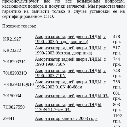
проконсультируют вас по все возможным вопросам,
касающимся подбора и покупки запчастей. Мы предоставляем
гарантию на запчасти только в случае установки ее на
сертифицированном СТО.
Похожие товары:
Амортизатор задней двери ЛЯДЫ, с
478
KR21927
1990-2003 (c зад. дворника)
грн.
Амортизатор задней двери ЛЯДЫ, с
517
KR23222
1990-2003 (без зад. дворника)
грн.
Амортизатор задней двери ЛЯДЫ, с
744
701829331G
1990-1996 750N
грн.
Амортизатор задней двери ЛЯДЫ, с
748
701829331Q
1996-2003 710N
грн.
Амортизатор задней двери ЛЯДЫ, с
758
701829331Q910
1996-2003 910N 40-68см
грн.
601
20150034
Амортизатор задней двери ЛЯДЫ 03-
грн.
Амортизатор задней двери ЛЯДЫ
803
7H0827550
1130N 51-76cм 03-
грн.
1192
29441
Амортизатор капота с 2003 года
грн.