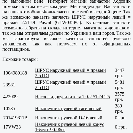
по выгодной цене. Интернет магазин запчастей Ходовик
поможет в этом не легком деле. Мы найдем для Вас запчасти
на ваш автомобиль Фольксваген по самой выгодной цене. Так
же возможно заказать запчасть ШРУС наружный левый =
правый 2.5TDI Pascal (G1W035PC). Купленные запчасти
возможно забрать на складе интернет магазина ходовик.ком,
так же мы отправляем детали по Украине в ваш город. Так же
мы гарантируем высокое качество запчастей рулевого
управления, так как получаем их от официальных
поставщиков.
Похожие товары:
ШРУС наружный левый = правый
3447
1004980188
2.5TDI
грн.
ШРУС наружный левый = правый
5481
23981
2.5TDI
грн.
3575
422009
Насос гидроусилителя 1.9-2.5TDI T5
грн.
389
10585
Наконечник рулевой тяги левый
грн.
701419811B
Наконечник рулевой D-16 левый
0 грн.
Наконечник рулевой левый конус
17VW33
0 грн.
16мм с 90-96гг