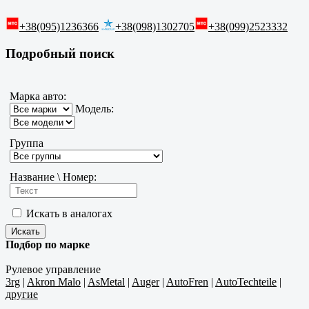
+38(095)1236366
+38(098)1302705
+38(099)2523332
Подробный поиск
Марка авто:
Модель:
Группа
Название \ Номер:
Искать в аналогах
Подбор по марке
Рулевое управление
3rg
|
Akron Malo
|
AsMetal
|
Auger
|
AutoFren
|
AutoTechteile
|
другие