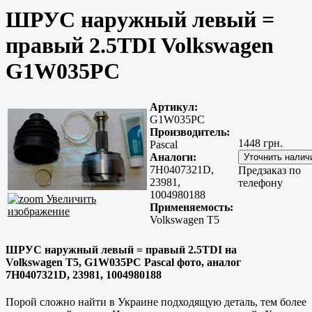
ШРУС наружный левый =
правый 2.5TDI Volkswagen
G1W035PC
Артикул:
G1W035PC
Производитель:
1448 грн.
Pascal
Аналоги:
7H0407321D,
Предзаказ по
23981,
телефону
1004980188
Увеличить
Применяемость:
изображение
Volkswagen T5
ШРУС наружный левый = правый 2.5TDI на
Volkswagen T5, G1W035PC Pascal фото, аналог
7H0407321D, 23981, 1004980188
Порой сложно найти в Украине подходящую деталь, тем более