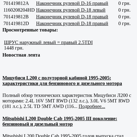
701419812А
Наконечник рулевой D-16 правый
0 грн.
1160208204HD
Наконечник рулевой D-18 левый
0 грн.
701419812B
Наконечник рулевой D-18 правый
0 грн.
701419812D
Наконечник рулевой D-18 правый
0 грн.
Просмотренные товары:
ШРУС наружный левый = правый 2.5TDI
1448 грн.
Новостная лента
Мицубиси L200 с полуторной кабиной 1995-2005:
характеристики для бензинового и дизельного мотора
Полный обзор технических характеристик Мицубиси Л200 с
моторами: 2.4L 16V 5MT RWD (132 л.с.), 3.0L V6 5MT RWD
(181 л.с.), 2.5L TD 5MT AWD (116...
Подробнее...
Mitsubishi L200 Double Cab 1995-2005 III поколение:
бензиновый и дизельный мотор
Mitsubishi L200 Double Cab 1995-2005 годов выпуска стал