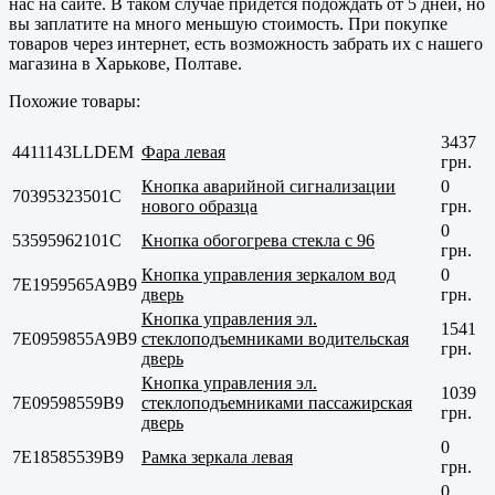
нас на сайте. В таком случае придется подождать от 5 дней, но
вы заплатите на много меньшую стоимость. При покупке
товаров через интернет, есть возможность забрать их с нашего
магазина в
Харькове, Полтаве
.
Похожие товары:
3437
4411143LLDEM
Фара левая
грн.
Кнопка аварийной сигнализации
0
70395323501C
нового образца
грн.
0
53595962101C
Кнопка обогогрева стекла с 96
грн.
Кнопка управления зеркалом вод
0
7E1959565A9B9
дверь
грн.
Кнопка управления эл.
1541
7E0959855A9B9
стеклоподъемниками водительская
грн.
дверь
Кнопка управления эл.
1039
7E09598559B9
стеклоподъемниками пассажирская
грн.
дверь
0
7E18585539B9
Рамка зеркала левая
грн.
0