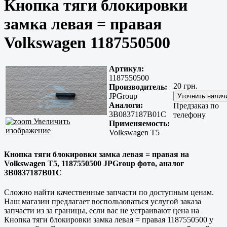
Кнопка тяги блокировки
замка левая = правая
Volkswagen 1187550500
Артикул:
1187550500
20 грн.
Производитель:
JPGroup
Аналоги:
Предзаказ по
3B0837187B01C
телефону
Увеличить
Применяемость:
изображение
Volkswagen T5
Кнопка тяги блокировки замка левая = правая на
Volkswagen T5, 1187550500 JPGroup фото, аналог
3B0837187B01C
Сложно найти
качественные
запчасти по доступным ценам.
Наш магазин предлагает воспользоваться услугой заказа
запчасти из за границы, если вас не устраивают цена на
Кнопка тяги блокировки замка левая = правая 1187550500 у