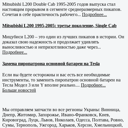
Mitsubishi L200 Double Cab 1995-2005 годов выпуска стал
настоящим прорывом в сегменте среднеразмерных пикапов.
Сочетая в себе практичность рабочего...
Подробнее...
Mitsubishi L200 1995-2005: третье поколение, Single Cab
Мицубиси L200 – это один из лучших пикапов в истории. Он
доказал свою надежность и продолжает удивлять
выносливостью и неприхотливостью даже через...
Подробнее...
Замена пиропатрона основной батареи на Tesla
Если вы будете осторожны и вас есть все необходимые
инструменты, то заменить пиропатрон основной батареи на
Тесла Модел 3 или Y вполне реально....
Подробнее...
Больше новостей
Мы отправляем запчасти во все регионы Украны: Винница,
Днепр, Житомир, Запорожье, Ивано-Франковск, Киев,
Кировоград, Луцк, Львов, Николаев, Одесса, Полтава, Ровно,
Сумы, Тернополь, Ужгород, Харьков, Херсон, Хмельницкий,