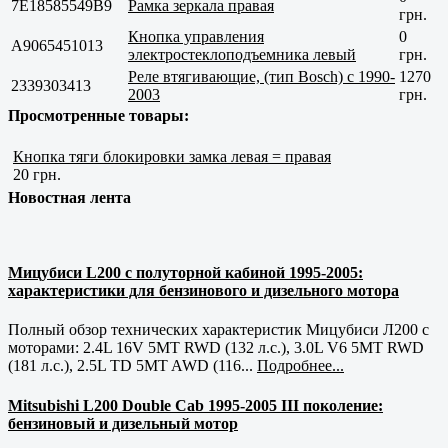
7E18585549B9
Рамка зеркала правая
грн.
Кнопка управления
0
A9065451013
электростеклоподъемника левый
грн.
Реле втягивающие, (тип Bosch) с 1990-
1270
2339303413
2003
грн.
Просмотренные товары:
Кнопка тяги блокировки замка левая = правая
20 грн.
Новостная лента
Мицубиси L200 с полуторной кабиной 1995-2005:
характеристики для бензинового и дизельного мотора
Полный обзор технических характеристик Мицубиси Л200 с
моторами: 2.4L 16V 5MT RWD (132 л.с.), 3.0L V6 5MT RWD
(181 л.с.), 2.5L TD 5MT AWD (116...
Подробнее...
Mitsubishi L200 Double Cab 1995-2005 III поколение:
бензиновый и дизельный мотор