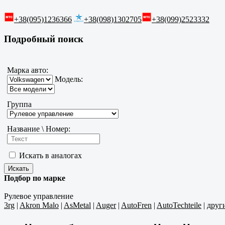
+38(095)1236366
+38(098)1302705
+38(099)2523332
Подробный поиск
Марка авто:
Модель:
Группа
Название \ Номер:
Искать в аналогах
Подбор по марке
Рулевое управление
3rg
|
Akron Malo
|
AsMetal
|
Auger
|
AutoFren
|
AutoTechteile
|
друг