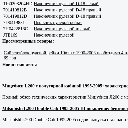
1160208204HD
Наконечник рулевой D-18 левый
701419812B
Наконечник рулевой D-18 правый
701419812D
Наконечник рулевой D-18 правый
7D0419831
Пыльник рулевой рейки
7H0422818С
Наконечник рулевой правый
JTE169
Наконечник рулевой
Просмотренные товары:
Сайлентблок рулевой рейки 10mm с 1990-2003 необходимо 4ш
69 грн.
Новостная лента
Мицубиси L200 с полуторной кабиной 1995-2005: характерис
Полный обзор технических характеристик Мицубиси Л200 с мот
Mitsubishi L200 Double Cab 1995-2005 III поколение: бензи
Mitsubishi L200 Double Cab 1995-2005 годов выпуска стал наст