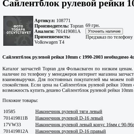
Сайлентблок рулевой рейки 1
Артикул:
108771
69 грн.
Производитель:
Topran
Аналоги:
701419081A
Применяемость:
Предзаказ по телефону
Volkswagen T4
Сайлентблок рулевой рейки 10mm с 1990-2003 необходимо 4ш
Каталог запчастей Topran для Фольксваген по низким ценам.
наличие по телефону у менеджеров интернет магазина запча
взаимовыручки. Для постоянных покупателей мы можем пойти
спокойствия. Если цена на Сайлентблок рулевой рейки 10mm 
возможность купить дешево Сайлентблок рулевой рейки 10mm 
Похожие товары:
10585
Наконечник рулевой тяги левый
701419811B
Наконечник рулевой D-16 левый
17VW33
Наконечник рулевой левый конус 16мм с 90-96
701419812А
Наконечник рулевой D-16 правый