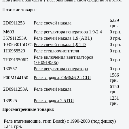
Похожие товары:
6229
2D0911253
Реле свечей накала
грн.
M603
Реле регулятора генератора 1.9-2.4
0 грн.
357911253A
Реле свечей накала 1,9 (ABL)
0 грн.
103563015DE5
Реле свечей накала 1,9 TD
0 грн.
1H0955529
Реле стеклоочистителя
0 грн.
Реле включения вентиляторов
7H0919506D
0 грн.
(7H0919506)
130557
Реле регулятора генератора
0 грн.
1586
F00M144150
Реле зарядки, OM646 2.2CDI
грн.
6150
2D0911253A
Реле свечей накала
грн.
1231
139925
Реле зарядки 2.5TDI
грн.
Просмотренные товары:
Реле втягивающие, (тип Bosch) с 1990-2003 (под фишку)
1241 грн.