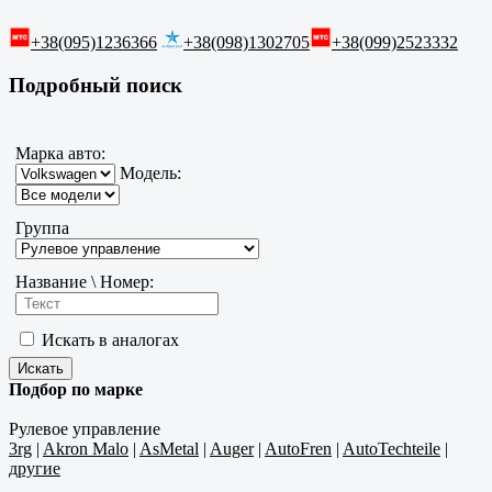
+38(095)1236366
+38(098)1302705
+38(099)2523332
Подробный поиск
Марка авто:
Модель:
Группа
Название \ Номер:
Искать в аналогах
Подбор по марке
Рулевое управление
3rg
|
Akron Malo
|
AsMetal
|
Auger
|
AutoFren
|
AutoTechteile
|
другие