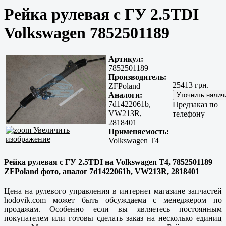
Рейка рулевая с ГУ 2.5TDI
Volkswagen 7852501189
Артикул:
7852501189
Производитель:
25413 грн.
ZFPoland
Аналоги:
7d1422061b,
Предзаказ по
VW213R,
телефону
2818401
Увеличить
Применяемость:
изображение
Volkswagen T4
Рейка рулевая с ГУ 2.5TDI на Volkswagen T4, 7852501189
ZFPoland фото, аналог 7d1422061b, VW213R, 2818401
Цена на рулевого управления в интернет магазине запчастей
hodovik.com может быть обсуждаема с менеджером по
продажам. Особенно если вы являетесь постоянным
покупателем или готовы сделать заказ на несколько единиц