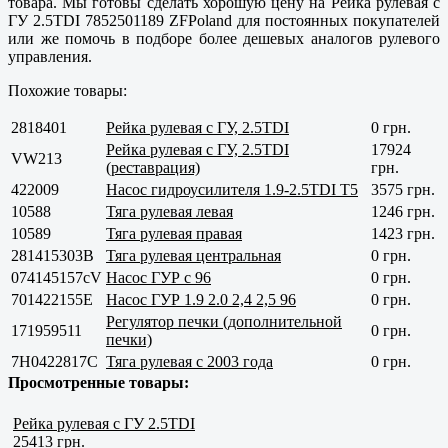
товара. Мы готовы сделать хорошую цену на Рейка рулевая с
ГУ 2.5TDI 7852501189 ZFPoland для постоянных покупателей
или же помочь в подборе более дешевых аналогов рулевого
управления.
Похожие товары:
2818401
Рейка рулевая с ГУ, 2.5TDI
0 грн.
Рейка рулевая с ГУ, 2.5TDI
17924
VW213
(реставрация)
грн.
422009
Насос гидроусилителя 1.9-2.5TDI T5
3575 грн.
10588
Тяга рулевая левая
1246 грн.
10589
Тяга рулевая правая
1423 грн.
281415303B
Тяга рулевая центральная
0 грн.
074145157сV
Насос ГУР с 96
0 грн.
701422155E
Насос ГУР 1.9 2.0 2,4 2,5 96
0 грн.
Регулятор печки (дополнительной
171959511
0 грн.
печки)
7H0422817С
Тяга рулевая с 2003 года
0 грн.
Просмотренные товары:
Рейка рулевая с ГУ 2.5TDI
25413 грн.