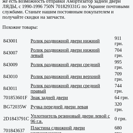
же есть возможность отправки Амортизатор задней двери
ЛЯДЫ, с 1990-1996 750N 701829331G по Украине почтовыми
службами. Станьте нашим постоянным покупателем и
получайте скидки на запчасти.
Похожие товары:
911
843001
Ролик раздвижной двери нижний
грн.
Ролик раздвижной двери нижний
704
843007
левый
грн.
995
843009
Ролик раздвижной двери средний
грн.
709
843010
Ролик раздвижной двери верхний
грн.
Ролик раздвижной двери средний
744
843011
правый
грн.
701853601F
Знак задней двери
64 грн.
320
BG72035W
Ручка передней двери левая
грн.
Уплотнитель резиновый двери левой с
2D1843791C
0 грн.
96 г.в.
Пластина сдвижной двери
680
701843637