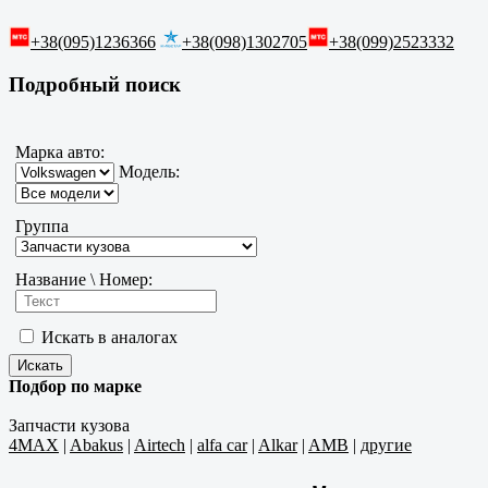
+38(095)1236366
+38(098)1302705
+38(099)2523332
Подробный поиск
Марка авто:
Модель:
Группа
Название \ Номер:
Искать в аналогах
Подбор по марке
Запчасти кузова
4MAX
|
Abakus
|
Airtech
|
alfa car
|
Alkar
|
AMB
|
другие