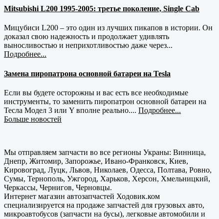
Mitsubishi L200 1995-2005: третье поколение, Single Cab
Мицубиси L200 – это один из лучших пикапов в истории. Он
доказал свою надежность и продолжает удивлять
выносливостью и неприхотливостью даже через...
Подробнее...
Замена пиропатрона основной батареи на Tesla
Если вы будете осторожны и вас есть все необходимые
инструменты, то заменить пиропатрон основной батареи на
Тесла Модел 3 или Y вполне реально....
Подробнее...
Больше новостей
Мы отправляем запчасти во все регионы Украны: Винница,
Днепр, Житомир, Запорожье, Ивано-Франковск, Киев,
Кировоград, Луцк, Львов, Николаев, Одесса, Полтава, Ровно,
Сумы, Тернополь, Ужгород, Харьков, Херсон, Хмельницкий,
Черкассы, Чернигов, Черновцы.
Интернет магазин автозапчастей Ходовик.ком
специализируется на продаже запчастей для грузовых авто,
микроавтобусов (запчасти на бусы), легковые автомобили и