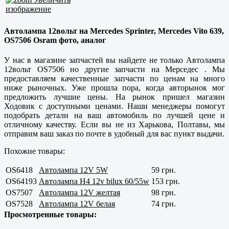
изображение
Автолампа 12вольт на Mercedes Sprinter, Mercedes Vito 639,
OS7506 Osram фото, аналог
У нас в магазине запчастей вы найдете не только Автолампа
12вольт OS7506 но другие запчасти на Мерседес . Мы
предоставляем
качественные
запчасти по ценам на много
ниже рыночных. Уже прошла пора, когда авторынок мог
предложить лучшие цены. На рынок пришел магазин
Ходовик с доступными ценами. Наши менеджеры помогут
подобрать детали на ваш автомобиль по лучшей цене и
отличному качеству. Если вы не из
Харькова, Полтавы
, мы
отправим ваш заказ по почте в удобный для вас пункт выдачи.
Похожие товары:
OS6418
Автолампа 12V 5W
59 грн.
OS64193
Автолампа H4 12v bilux 60/55w
153 грн.
OS7507
Автолампа 12V желтая
98 грн.
OS7528
Автолампа 12V белая
74 грн.
Просмотренные товары: