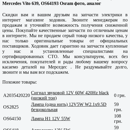
Mercedes Vito 639, OS64193 Osram фото, аналог
Скидки вам и вашим друзьям на запчасти электрики в
интернет магазине ходовик. Звоните менеджерам по
продажам и уточняйте возможность получения сниженной
цены. Покупайте
качественные
запчасти по отличным ценам
в интернете. Мы не продаем серый товар низкого качества, у
нас только оригинальные товары от официальных
поставщиков. Ходовик дает гарантию на запчасти купленные
у нас и установленные специалистами на
сертифицированных СТО. Мы консультируем, всех без
исключения, покупателей и рады любому вашему вопросу
касаемо деталей на Мерседес . Не раздумывайте долго,
звоните и мы вам все подскажем.
Похожие товары:
Сигнал звуковой 12V 60W 420Hz black
A2035420220
0 грн.
(низкий тон)
Лампа (одна нить) 12V5W W2.1x9.5D
59
OS2825
безцокольная
грн.
108
OS64150
Лампа H1 12V 55W
грн.
59