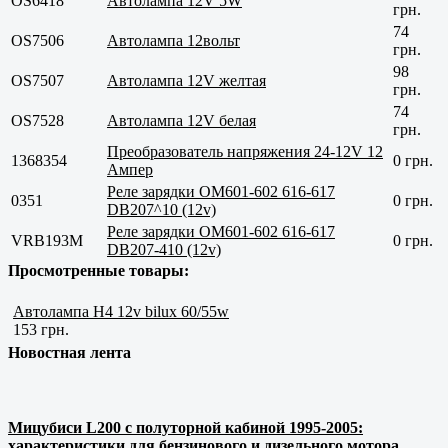
OS6418
Автолампа 12V 5W
грн.
74
OS7506
Автолампа 12вольт
грн.
98
OS7507
Автолампа 12V желтая
грн.
74
OS7528
Автолампа 12V белая
грн.
Преобразователь напряжения 24-12V 12
1368354
0 грн.
Ампер
Реле зарядки ОМ601-602 616-617
0351
0 грн.
DB207^10 (12v)
Реле зарядки ОМ601-602 616-617
VRB193M
0 грн.
DB207-410 (12v)
Просмотренные товары:
Автолампа H4 12v bilux 60/55w
153 грн.
Новостная лента
Мицубиси L200 с полуторной кабиной 1995-2005:
характеристики для бензинового и дизельного мотора