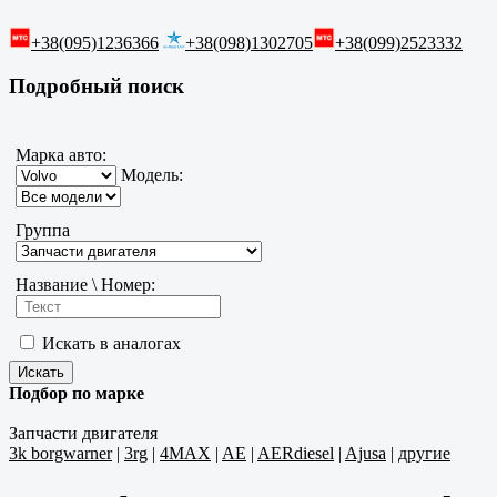
+38(095)1236366
+38(098)1302705
+38(099)2523332
Подробный поиск
Марка авто:
Модель:
Группа
Название \ Номер:
Искать в аналогах
Подбор по марке
Запчасти двигателя
3k borgwarner
|
3rg
|
4MAX
|
AE
|
AERdiesel
|
Ajusa
|
другие