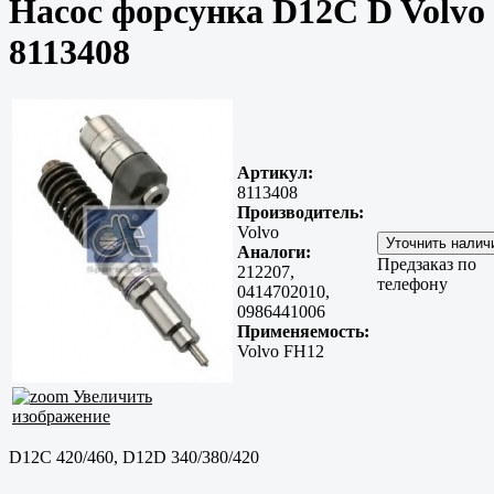
Насос форсунка D12C D Volvo
8113408
Артикул:
8113408
Производитель:
Volvo
Аналоги:
Предзаказ по
212207,
телефону
0414702010,
0986441006
Применяемость:
Volvo FH12
Увеличить
изображение
D12C 420/460, D12D 340/380/420