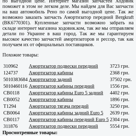
по выгодной цене. Интернет магазин запчастей Ходовик
поможет в этом не легком деле. Мы найдем для Вас запчасти
на ваш автомобиль Рено по самой выгодной цене. Так же
возможно заказать запчасть Амортизатор передний Bergkraft
(BK6770301). Купленные запчасти возможно забрать на
складе интернет магазина ходовик.ком, так же мы отправляем
детали по Украине в ваш город. Так же мы гарантируем
высокое качество запчастей амортизаторов и рессор, так как
получаем их от официальных поставщиков.
Похожие товары:
310962
Амортизатор подвески передний
3723 грн.
124737
Амортизатор кабины
2368 грн.
5010383684
Амортизатор задний
37502 грн.
5010460116
Амортизатор кабины передний
1556 грн.
CB0118
Амортизатор кабины Euro 5 задний
4402 грн.
CB0052
Амортизатор кабины
1896 грн.
T1294
Амортизатор тягача передий
3250 грн.
CB0064
Амортизатор кабины задний Euro 5
2639 грн.
CB0117
Амортизатор кабины передний Euro 5
2304 грн.
311876
Амортизатор подвески передний
5554 грн.
Просмотренные товары: