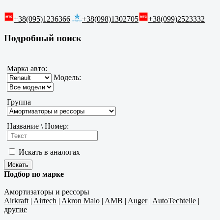
+38(095)1236366
+38(098)1302705
+38(099)2523332
Подробный поиск
Марка авто:
Модель:
Группа
Название \ Номер:
Искать в аналогах
Подбор по марке
Амортизаторы и рессоры
Airkraft
|
Airtech
|
Akron Malo
|
AMB
|
Auger
|
AutoTechteile
|
другие