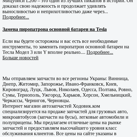
Мицубиси L200 – это один из лучших пикапов в истории. Он
доказал свою надежность и продолжает удивлять
выносливостью и неприхотливостью даже через...
Подробнее...
Замена пиропатрона основной батареи на Tesla
Если вы будете осторожны и вас есть все необходимые
инструменты, то заменить пиропатрон основной батареи на
Тесла Модел 3 или Y вполне реально....
Подробнее...
Больше новостей
Мы отправляем запчасти во все регионы Украны: Винница,
Днепр, Житомир, Запорожье, Ивано-Франковск, Киев,
Кировоград, Луцк, Львов, Николаев, Одесса, Полтава, Ровно,
Сумы, Тернополь, Ужгород, Харьков, Херсон, Хмельницкий,
Черкассы, Чернигов, Черновцы.
Интернет магазин автозапчастей Ходовик.ком
специализируется на продаже запчастей для грузовых авто,
микроавтобусов (запчасти на бусы), легковые автомобили и
полуприцепы. Мы предлагаем отличные цены на рынке
запчастей и предоставляем высочайшего уровня класс
обслуживания клиентов. Все цены на сайте указаны в