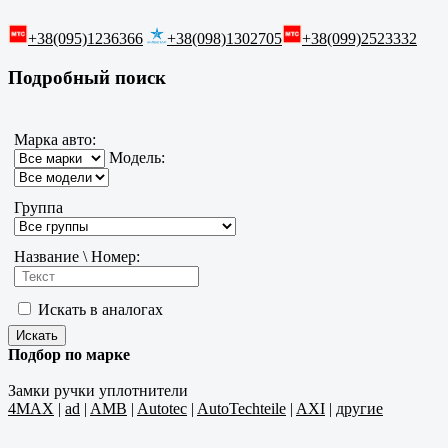
+38(095)1236366
+38(098)1302705
+38(099)2523332
Подробный поиск
Марка авто:
Модель:
Группа
Название \ Номер:
Искать в аналогах
Подбор по марке
Замки ручки уплотнители
4MAX
|
ad
|
AMB
|
Autotec
|
AutoTechteile
|
AXI
|
другие