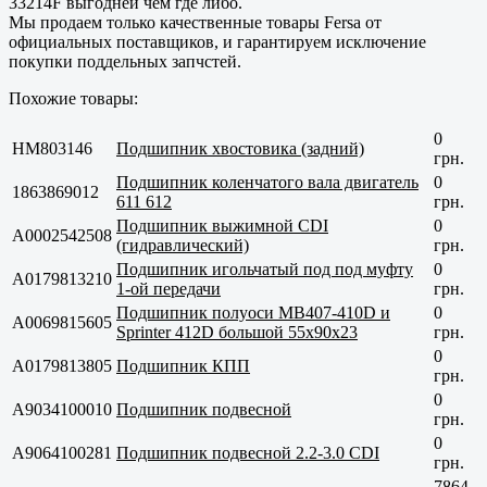
33214F выгодней чем где либо.
Мы продаем только
качественные
товары Fersa от
официальных поставщиков, и гарантируем исключение
покупки поддельных запчстей.
Похожие товары:
0
HM803146
Подшипник хвостовика (задний)
грн.
Подшипник коленчатого вала двигатель
0
1863869012
611 612
грн.
Подшипник выжимной CDI
0
A0002542508
(гидравлический)
грн.
Подшипник игольчатый под под муфту
0
A0179813210
1-ой передачи
грн.
Подшипник полуоси MB407-410D и
0
A0069815605
Sprinter 412D большой 55x90x23
грн.
0
A0179813805
Подшипник КПП
грн.
0
A9034100010
Подшипник подвесной
грн.
0
A9064100281
Подшипник подвесной 2.2-3.0 CDI
грн.
7864