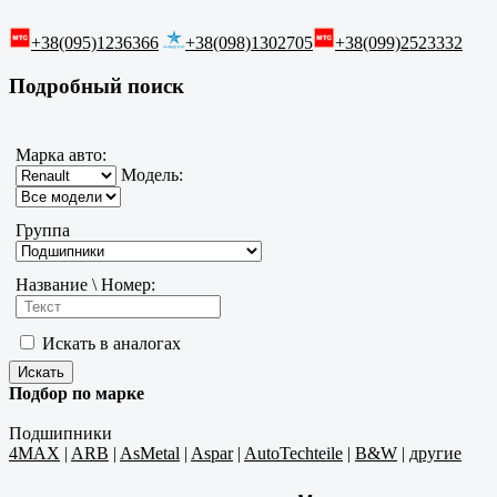
+38(095)1236366
+38(098)1302705
+38(099)2523332
Подробный поиск
Марка авто:
Модель:
Группа
Название \ Номер:
Искать в аналогах
Подбор по марке
Подшипники
4MAX
|
ARB
|
AsMetal
|
Aspar
|
AutoTechteile
|
B&W
|
другие