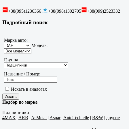
+38(095)1236366
+38(098)1302705
+38(099)2523332
Подробный поиск
Марка авто:
Модель:
Группа
Название \ Номер:
Искать в аналогах
Подбор по марке
Подшипники
4MAX
|
ARB
|
AsMetal
|
Aspar
|
AutoTechteile
|
B&W
|
другие