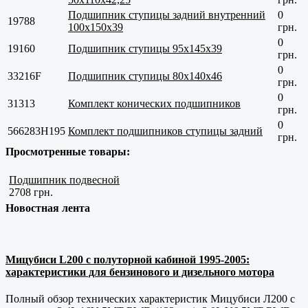
Подшипник ступицы задний внутренний
0
19788
100x150x39
грн.
0
19160
Подшипник ступицы 95x145x39
грн.
0
33216F
Подшипник ступицы 80x140x46
грн.
0
31313
Комплект конических подшипников
грн.
0
566283H195
Комплект подшипников ступицы задний
грн.
Просмотренные товары:
Подшипник подвесной
2708 грн.
Новостная лента
Мицубиси L200 с полуторной кабиной 1995-2005:
характеристики для бензинового и дизельного мотора
Полный обзор технических характеристик Мицубиси Л200 с