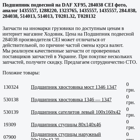
Подшипник подвесной на DAF XF95, 284038 CEI фото,
аналог 1435557, 1288220, 1323765, 1435557, 1435557, 284.038,
284038, 514013, 514013, T0281.32, T028132
Запчасти на иномарки грузовики по доступным ценам в
интернет магазине Ходовик. Цена на Подшипник подвесной
284038 производителя CEI может отличаться от
действительной, по причине частой смены курса валют.
Мы реализуем качественные запчасти от проверенных
поставщиков запчастей в Украине. При покупке нескольких
запчастей, получите скидку. Предлагаем сотрудничество СТО.
Похожие товары:
0
130324
Подшипник хвостовика мост 1346 1347
грн.
0
530138
Подшипник хвостовика 1346 — 1347
грн.
0
530139
Подшипник сателитов левый 100x160x42
грн.
0
19309
Подшипник ступицы 80x140x46
грн.
Подшипник ступицы наружный
0
07900
50x110x42,25
грн.