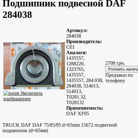
Подшипник подвесной DAF
284038
Артикул:
284038
Производитель:
CEI
Аналоги:
1435557,
2708 грн.
1288220,
1323765,
1435557,
Предзаказ по
1435557, 284.038,
телефону
284038, 514013,
514013,
Увеличить
T0281.32,
изображение
T028132
Применяемость:
DAF XF95
TRUCK DAF DAF 75/85/95 d=65mm 15672 подвесной
подшипник (d=65мм)