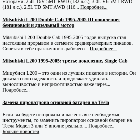
моторами: 2.4L 16V 5MT RWD (132 л.с.), 3.0L V6 5MT RWD
(181 л.с.), 2.5L TD 5MT AWD (116...
Подробнее...
Mitsubishi L200 Double Cab 1995-2005 III поколение:
бензиновый и дизельный мотор
Mitsubishi L200 Double Cab 1995-2005 годов выпуска стал
настоящим прорывом в сегменте среднеразмерных пикапов.
Сочетая в себе практичность рабочего...
Подробнее...
Mitsubishi L200 1995-2005: третье поколение, Single Cab
Мицубиси L200 – это один из лучших пикапов в истории. Он
доказал свою надежность и продолжает удивлять
выносливостью и неприхотливостью даже через...
Подробнее...
Замена пиропатрона основной батареи на Tesla
Если вы будете осторожны и вас есть все необходимые
инструменты, то заменить пиропатрон основной батареи на
Тесла Модел 3 или Y вполне реально....
Подробнее...
Больше новостей