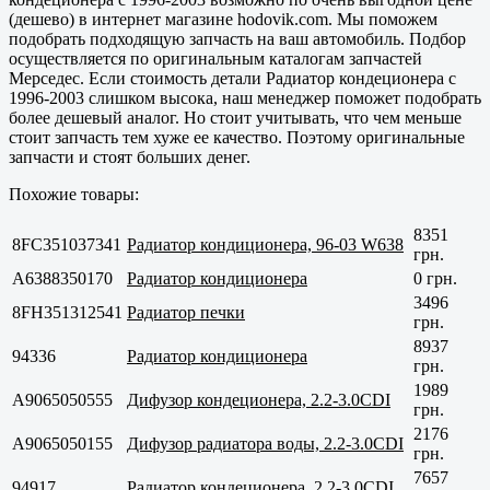
(дешево) в интернет магазине hodovik.com. Мы поможем
подобрать подходящую запчасть на ваш автомобиль. Подбор
осуществляется по оригинальным каталогам запчастей
Мерседес. Если стоимость детали Радиатор кондеционера с
1996-2003 слишком высока, наш менеджер поможет подобрать
более дешевый аналог. Но стоит учитывать, что чем меньше
стоит запчасть тем хуже ее качество. Поэтому оригинальные
запчасти и стоят больших денег.
Похожие товары:
8351
8FC351037341
Радиатор кондиционера, 96-03 W638
грн.
A6388350170
Радиатор кондиционера
0 грн.
3496
8FH351312541
Радиатор печки
грн.
8937
94336
Радиатор кондиционера
грн.
1989
A9065050555
Дифузор кондеционера, 2.2-3.0CDI
грн.
2176
A9065050155
Дифузор радиатора воды, 2.2-3.0CDI
грн.
7657
94917
Радиатор кондеционера, 2.2-3.0CDI