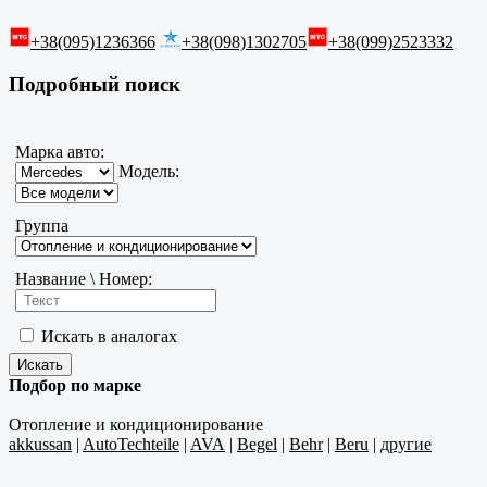
+38(095)1236366
+38(098)1302705
+38(099)2523332
Подробный поиск
Марка авто:
Модель:
Группа
Название \ Номер:
Искать в аналогах
Подбор по марке
Отопление и кондиционирование
akkussan
|
AutoTechteile
|
AVA
|
Begel
|
Behr
|
Beru
|
другие