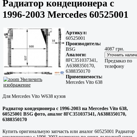
Радиатор кондеционера с
1996-2003 Mercedes 60525001
Артикул:
60525001
Производитель:
4087 грн.
BSG
Аналоги:
8FC351037341,
Предзаказ по
A6388350170,
телефону
6388350170
Применяемость:
Увеличить
Mercedes Vito 638
изображение
Для Mercedes Vito W638 кузов
Радиатор кондеционера с 1996-2003 на Mercedes Vito 638,
60525001 BSG фото, аналог 8FC351037341, A6388350170,
6388350170
Купить оригинальную запчасть или аналог 60525001 Радиатор
кондеционера с 1996-2003 возможно по очень выгодной цене