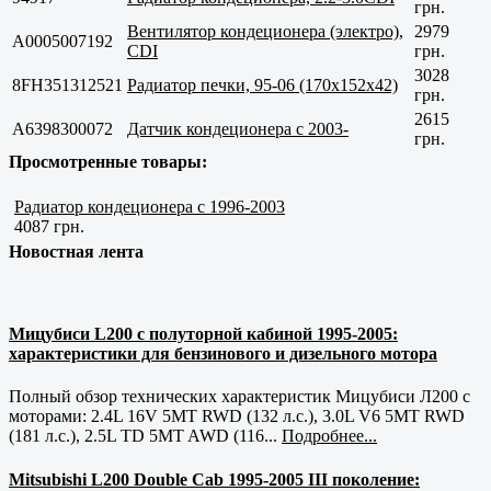
грн.
Вентилятор кондеционера (электро),
2979
A0005007192
CDI
грн.
3028
8FH351312521
Радиатор печки, 95-06 (170x152x42)
грн.
2615
A6398300072
Датчик кондеционера с 2003-
грн.
Просмотренные товары:
Радиатор кондеционера с 1996-2003
4087 грн.
Новостная лента
Мицубиси L200 с полуторной кабиной 1995-2005:
характеристики для бензинового и дизельного мотора
Полный обзор технических характеристик Мицубиси Л200 с
моторами: 2.4L 16V 5MT RWD (132 л.с.), 3.0L V6 5MT RWD
(181 л.с.), 2.5L TD 5MT AWD (116...
Подробнее...
Mitsubishi L200 Double Cab 1995-2005 III поколение: