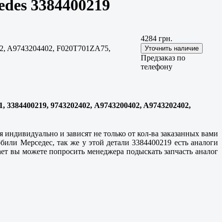
des 3384400219
4284 грн.
02, A9743204402, F020T701ZA75,
Предзаказ по
телефону
, 3384400219, 9743202402, A9743200402, A9743202402,
 индивидуально и зависят не только от кол-ва заказанных вами
или Мерседес, так же у этой детали 3384400219 есть аналоги
ает вы можете попросить менеджера подыскать запчасть аналог