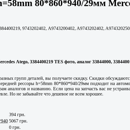
h=58mm 80*860*940/29мм Merce
3384400219, 9743202402, A9743200402, A9743202402, A97432025
edes Atego, 3384400219 TES фото, аналог 33844000, 33844001
 разных групп деталей, вы получаете скидку. Скидки обсуждаются
 передней рессоры h=58mm 80*860*940/29мм подходит на автомоб
ам аналогов и названию. Если цена на запчасть вас не устраив
е. Но не забывайте что дешевое не всем хорошее.
394 грн.
*940
5067 грн.
0 грн.