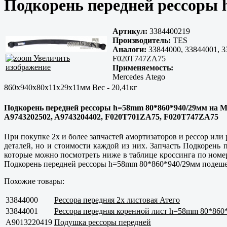
Подкорень передней рессоры 
Артикул:
3384400219
Производитель:
TES
Аналоги:
33844000, 33844001, 
Увеличить
F020T747ZA75
изображение
Применяемость:
Mercedes Atego
860x940x80x11x29x11мм Вес - 20,41кг
Подкорень передней рессоры h=58mm 80*860*940/29мм на Merc
A9743202502, A9743204402, F020T701ZA75, F020T747ZA75
При покупке 2х и более запчастей амортизаторов и рессор или
деталей, но и стоимости каждой из них. Запчасть Подкорень
которые можно посмотреть ниже в таблице кроссинга по номер
Подкорень передней рессоры h=58mm 80*860*940/29мм подешевл
Похожие товары:
33844000
Рессора передняя 2х листовая Атего
33844001
Рессора передняя коренной лист h=58mm 80*860
A9013220419
Подушка рессоры передней