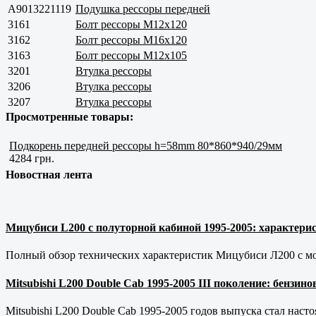
A9013221119
Подушка рессоры передней
3161
Болт рессоры М12х120
3162
Болт рессоры М16х120
3163
Болт рессоры М12х105
3201
Втулка рессоры
3206
Втулка рессоры
3207
Втулка рессоры
Просмотренные товары:
Подкорень передней рессоры h=58mm 80*860*940/29мм
4284 грн.
Новостная лента
Мицубиси L200 с полуторной кабиной 1995-2005: характерис
Полный обзор технических характеристик Мицубиси Л200 с мот
Mitsubishi L200 Double Cab 1995-2005 III поколение: бензи
Mitsubishi L200 Double Cab 1995-2005 годов выпуска стал наст