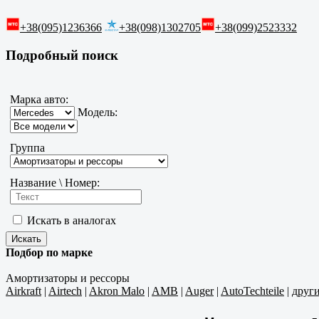
+38(095)1236366
+38(098)1302705
+38(099)2523332
Подробный поиск
Марка авто:
Модель:
Группа
Название \ Номер:
Искать в аналогах
Подбор по марке
Амортизаторы и рессоры
Airkraft
|
Airtech
|
Akron Malo
|
AMB
|
Auger
|
AutoTechteile
|
друг