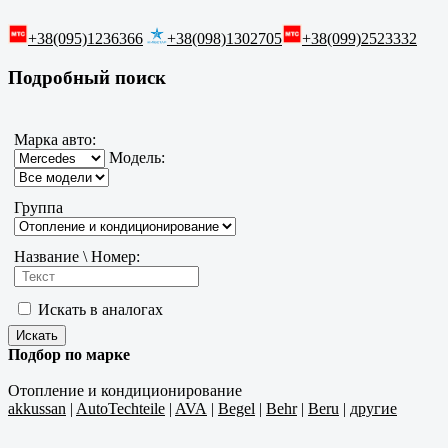
+38(095)1236366
+38(098)1302705
+38(099)2523332
Подробный поиск
Марка авто:
Модель:
Группа
Название \ Номер:
Искать в аналогах
Подбор по марке
Отопление и кондиционирование
akkussan
|
AutoTechteile
|
AVA
|
Begel
|
Behr
|
Beru
|
другие