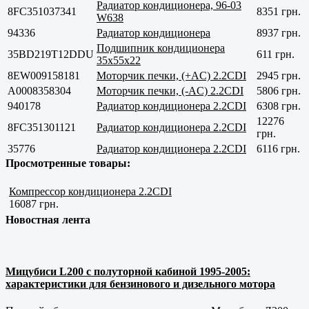
Радиатор кондиционера, 96-03
8FC351037341
8351 грн.
W638
94336
Радиатор кондиционера
8937 грн.
Подшипник кондиционера
35BD219T12DDU
611 грн.
35x55x22
8EW009158181
Моторчик печки, (+AC) 2.2CDI
2945 грн.
A0008358304
Моторчик печки, (-AC) 2.2CDI
5806 грн.
940178
Радиатор кондиционера 2.2CDI
6308 грн.
12276
8FC351301121
Радиатор кондиционера 2.2CDI
грн.
35776
Радиатор кондиционера 2.2CDI
6116 грн.
Просмотренные товары:
Компрессор кондиционера 2.2CDI
16087 грн.
Новостная лента
Мицубиси L200 с полуторной кабиной 1995-2005:
характеристики для бензинового и дизельного мотора