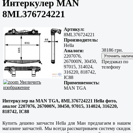
Интеркулер MAN
8ML376724221
Артикул:
8ML376724221
Производитель:
Hella
38186 грн.
Аналоги:
2207076,
267000N, 30450,
Предзаказ по
97015, 314024,
телефону
316220, 818742,
IC88
Увеличить
Применяемость:
изображение
MAN TGA
Интеркулер на MAN TGA, 8ML376724221 Hella фото,
аналог 2207076, 267000N, 30450, 97015, 314024, 316220,
818742, IC88
Купить дешево запчасти Hella для Ман предлагаем в нашем
магазине запчастей. Мы всегда рассматриваем систему скидок