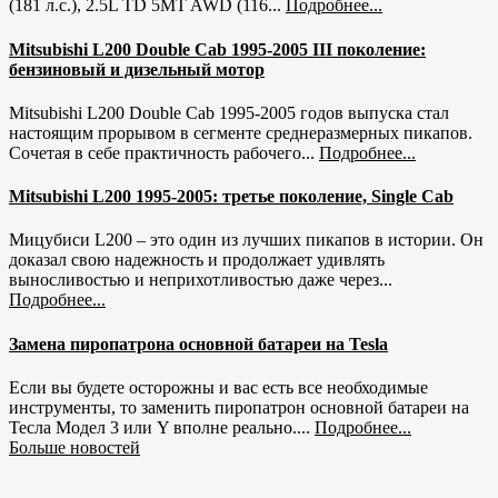
(181 л.с.), 2.5L TD 5MT AWD (116...
Подробнее...
Mitsubishi L200 Double Cab 1995-2005 III поколение:
бензиновый и дизельный мотор
Mitsubishi L200 Double Cab 1995-2005 годов выпуска стал
настоящим прорывом в сегменте среднеразмерных пикапов.
Сочетая в себе практичность рабочего...
Подробнее...
Mitsubishi L200 1995-2005: третье поколение, Single Cab
Мицубиси L200 – это один из лучших пикапов в истории. Он
доказал свою надежность и продолжает удивлять
выносливостью и неприхотливостью даже через...
Подробнее...
Замена пиропатрона основной батареи на Tesla
Если вы будете осторожны и вас есть все необходимые
инструменты, то заменить пиропатрон основной батареи на
Тесла Модел 3 или Y вполне реально....
Подробнее...
Больше новостей