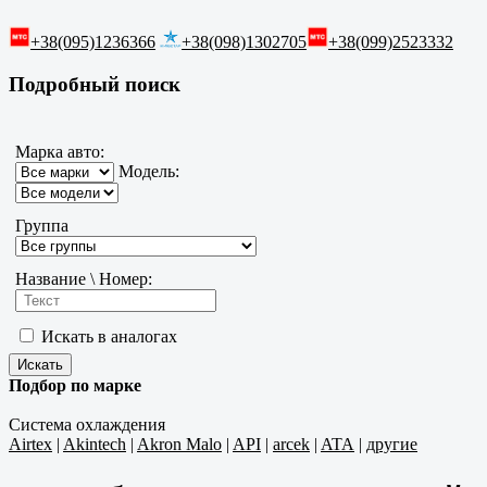
+38(095)1236366
+38(098)1302705
+38(099)2523332
Подробный поиск
Марка авто:
Модель:
Группа
Название \ Номер:
Искать в аналогах
Подбор по марке
Система охлаждения
Airtex
|
Akintech
|
Akron Malo
|
API
|
arcek
|
ATA
|
другие