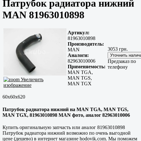
Патрубок радиатора нижний
MAN 81963010898
Артикул:
81963010898
Производитель:
3053 грн.
MAN
Аналоги:
82963010006
Предзаказ по
Применяемость:
телефону
MAN TGA,
MAN TGS,
Увеличить
MAN TGX
изображение
60x60x620
Патрубок радиатора нижний на MAN TGA, MAN TGS,
MAN TGX, 81963010898 MAN фото, аналог 82963010006
Купить оригинальную запчасть или аналог 81963010898
Патрубок радиатора нижний возможно по очень выгодной
цене (дешево) в интернет магазине hodovik.com. Мы поможем