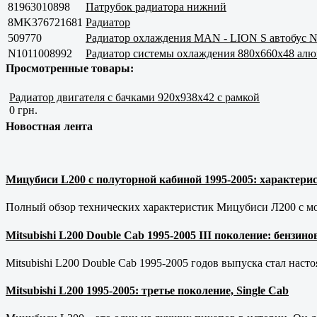
81963010898
Патрубок радиатора нижний
8MK376721681
Радиатор
509770
Радиатор охлаждения MAN - LION S автоб
N1011008992
Радиатор системы охлаждения 880x660x48 алю
Просмотренные товары:
Радиатор двигателя с бачками 920x938x42 с рамкой
0 грн.
Новостная лента
Мицубиси L200 с полуторной кабиной 1995-2005: характерис
Полный обзор технических характеристик Мицубиси Л200 с мот
Mitsubishi L200 Double Cab 1995-2005 III поколение: бензи
Mitsubishi L200 Double Cab 1995-2005 годов выпуска стал наст
Mitsubishi L200 1995-2005: третье поколение, Single Cab