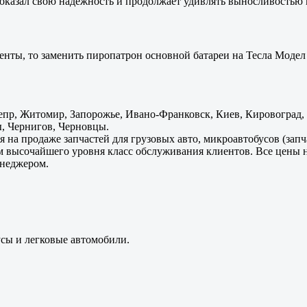
оказал свою надежность и продолжает удивлять выносливостью 
енты, то заменить пиропатрон основной батареи на Тесла Модел 
пр, Житомир, Запорожье, Ивано-Франковск, Киев, Кировоград, Л
, Чернигов, Черновцы.
 на продаже запчастей для грузовых авто, микроавтобусов (зап
м высочайшего уровня класс обслуживания клиентов. Все цены 
енеджером.
усы и легковые автомобили.