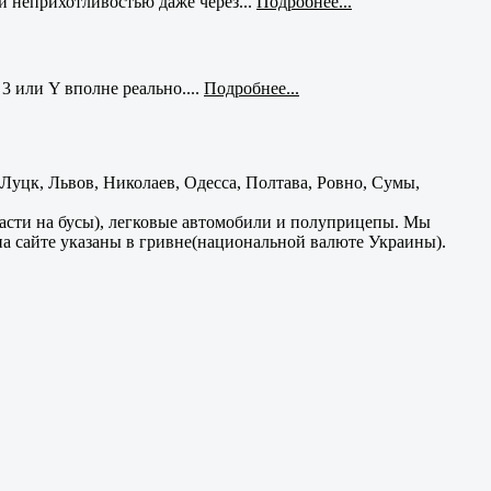
и неприхотливостью даже через...
Подробнее...
3 или Y вполне реально....
Подробнее...
уцк, Львов, Николаев, Одесса, Полтава, Ровно, Сумы,
части на бусы), легковые автомобили и полуприцепы. Мы
на сайте указаны в гривне(национальной валюте Украины).