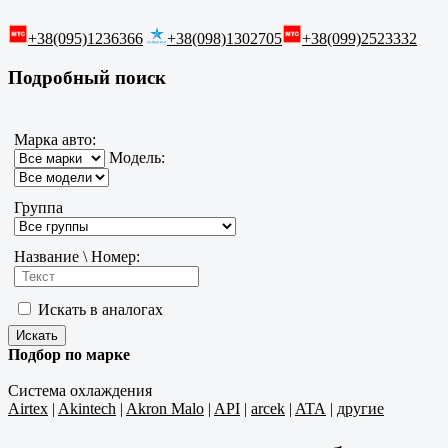
+38(095)1236366
+38(098)1302705
+38(099)2523332
Подробный поиск
Марка авто:
Модель:
Группа
Название \ Номер:
Искать в аналогах
Подбор по марке
Система охлаждения
Airtex
|
Akintech
|
Akron Malo
|
API
|
arcek
|
ATA
|
другие