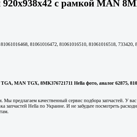
и 920x938x42 с рамкой MAN 8
 81061016468, 81061016472, 81061016510, 81061016518, 733420,
TGA, MAN TGX, 8MK376721711 Hella фото, аналог 62875, 81061
 Мы предлагаем качественный сервис подбора запчастей. У вас 
ка запчастей Hella по Украине. И не забудьте посмотреть расхо
там.