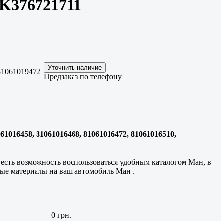
MK376721711
 81061019472
Предзаказ по телефону
016458, 81061016468, 81061016472, 81061016510,
есть возможность воспользоваться удобным каталогом Ман, в
дные материалы на ваш автомобиль Ман .
0 грн.