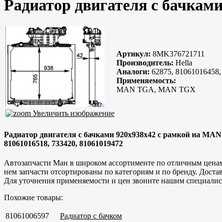
Радиатор двигателя с бачкам
Артикул:
8MK376721711
Производитель:
Hella
Аналоги:
62875, 81061016458,
Применяемость:
MAN TGA, MAN TGX
Увеличить изображение
Радиатор двигателя с бачками 920x938x42 с рамкой на MAN 
81061016518, 733420, 81061019472
Автозапчасти Ман в широком ассортименте по отличным ценам.
нем запчасти отсортированы по категориям и по бренду. Достав
Для уточнения применяемости и цен звоните нашим специалис
Похожие товары:
81061006597
Радиатор с бачком