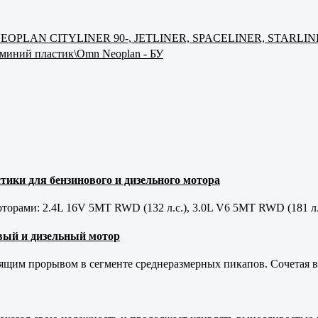
ус NEOPLAN CITYLINER 90-, JETLINER, SPACELINER, STARLI
миний пластик\Omn Neoplan - БУ
тики для бензинового и дизельного мотора
орами: 2.4L 16V 5MT RWD (132 л.с.), 3.0L V6 5MT RWD (181 л.
новый и дизельный мотор
оящим прорывом в сегменте среднеразмерных пикапов. Сочетая в 