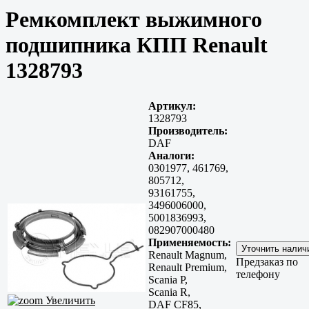
Ремкомплект выжимного
подшипника КПП Renault
1328793
Артикул:
1328793
Производитель:
DAF
Аналоги:
0301977, 461769,
805712,
93161755,
3496006000,
5001836993,
082907000480
Применяемость:
Renault Magnum,
Предзаказ по
Renault Premium,
телефону
Scania P,
Scania R,
Увеличить
DAF CF85,