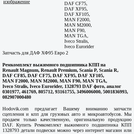
изображение
DAF CF75,
DAF XF95,
DAF XF105,
MAN F2000,
MAN M2000,
MAN F90,
MAN TGA,
Iveco Stralis,
Iveco Eurorider
Запчасть для ДАФ ХФ95 Евро 2
Ремкомплект выжимного подшипника КПП на
Renault Magnum, Renault Premium, Scania P, Scania R,
DAF CF85, DAF CF75, DAF XF95, DAF XF105,
MAN F2000, MAN M2000, MAN F90, MAN TGA,
Iveco Stralis, Iveco Eurorider, 1328793 DAF фото, аналог
0301977, 461769, 805712, 93161755, 3496006000, 5001836993,
082907000480
Hodovik.com предлагает Вашему вниманию запчасти
сцепления и кпп для грузовых авто и микроавтобусов. Мы
продаем только качественную, оригинальную продукцию
DAF. Купить Ремкомплект выжимного подшипника КПП
1328793 детали подвески можно через интернет магазин или