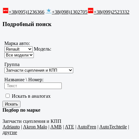
+38(095)1236366
+38(098)1302705
+38(099)2523332
Подробный поиск
Марка авто:
Модель:
Группа
Название \ Номер:
Искать в аналогах
Подбор по марке
Запчасти сцепления и КПП
Adriauto
|
Akron Malo
|
AMB
|
ATE
|
AutoFren
|
AutoTechteile
|
другие