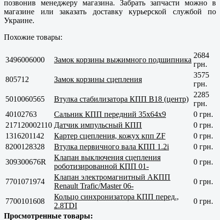
позвонив менеджеру магазина. Забрать запчасти можно в
магазине или заказать доставку курьерской службой по
Украине.
Похожие товары:
2684
3496006000
Замок корзины выжимного подшипника
грн.
3575
805712
Замок корзины сцепления
грн.
2285
5010060565
Втулка стабилизатора КПП B18 (центр)
грн.
40102763
Сальник КПП передний 35x64x9
0 грн.
217120002110
Датчик импульсный КПП
0 грн.
1316201142
Картер сцепления, кожух кпп ZF
0 грн.
8200128328
Втулка первичного вала КПП 1.2i
0 грн.
Клапан выключения сцепления
309300676R
0 грн.
роботизированной КПП 01-
Клапан электромагнитный АКПП
7701071974
0 грн.
Renault Trafic/Master 06-
Кольцо синхронизатора КПП перед.,
7700101608
0 грн.
2.8TDI
Просмотренные товары: