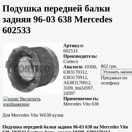
Подушка передней балки
задняя 96-03 638 Mercedes
602533
Артикул:
602533
Производитель:
Corteco
862 грн.
Аналоги:
10300,
6383170312,
6383170912,
Предзаказ по
A6383170912,
телефону
3109, lmi24597,
24597
Применяемость:
Увеличить
Mercedes Vito 638
изображение
Для Mercedes Vito W638 кузов
Подушка передней балки задняя 96-03 638 на Mercedes Vito