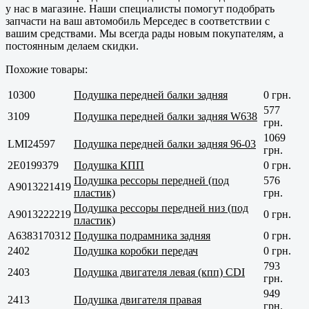
у нас в магазине. Наши специалисты помогут подобрать
запчасти на ваш автомобиль Мерседес в соответствии с
вашим средствами. Мы всегда рады новым покупателям, а
постоянным делаем скидки.
Похожие товары:
10300
Подушка передней балки задняя
0 грн.
577
3109
Подушка передней балки задняя W638
грн.
1069
LMI24597
Подушка передней балки задняя 96-03
грн.
2E0199379
Подушка КПП
0 грн.
Подушка рессоры передней (под
576
A9013221419
пластик)
грн.
Подушка рессоры передней низ (под
A9013222219
0 грн.
пластик)
A6383170312
Подушка подрамника задняя
0 грн.
2402
Подушка коробки передач
0 грн.
793
2403
Подушка двигателя левая (кпп) CDI
грн.
949
2413
Подушка двигателя правая
грн.