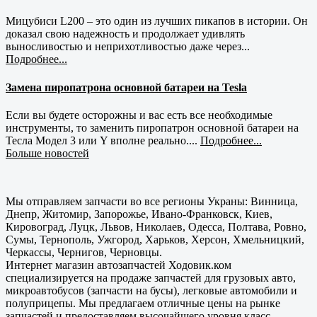
Мицубиси L200 – это один из лучших пикапов в истории. Он
доказал свою надежность и продолжает удивлять
выносливостью и неприхотливостью даже через...
Подробнее...
Замена пиропатрона основной батареи на Tesla
Если вы будете осторожны и вас есть все необходимые
инструменты, то заменить пиропатрон основной батареи на
Тесла Модел 3 или Y вполне реально....
Подробнее...
Больше новостей
Мы отправляем запчасти во все регионы Украны: Винница,
Днепр, Житомир, Запорожье, Ивано-Франковск, Киев,
Кировоград, Луцк, Львов, Николаев, Одесса, Полтава, Ровно,
Сумы, Тернополь, Ужгород, Харьков, Херсон, Хмельницкий,
Черкассы, Чернигов, Черновцы.
Интернет магазин автозапчастей Ходовик.ком
специализируется на продаже запчастей для грузовых авто,
микроавтобусов (запчасти на бусы), легковые автомобили и
полуприцепы. Мы предлагаем отличные цены на рынке
запчастей и предоставляем высочайшего уровня класс