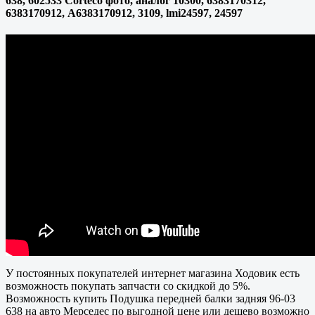
638, 602533 Corteco фото, аналог 10300, 6383170312,
6383170912, A6383170912, 3109, lmi24597, 24597
У постоянных покупателей интернет магазина Ходовик есть
возможность покупать запчасти со скидкой до 5%.
Возможность купить Подушка передней балки задняя 96-03
638 на авто Мерседес по выгодной цене или дешево возможно