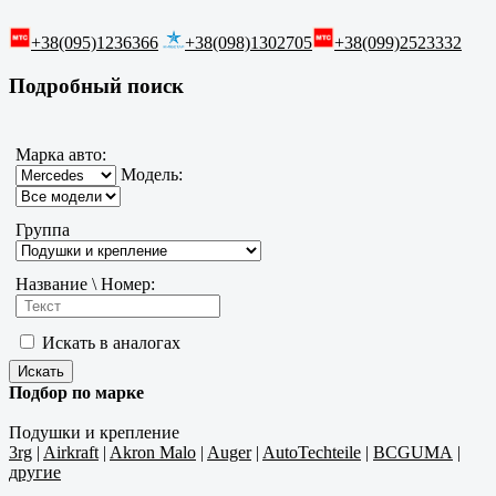
+38(095)1236366
+38(098)1302705
+38(099)2523332
Подробный поиск
Марка авто:
Модель:
Группа
Название \ Номер:
Искать в аналогах
Подбор по марке
Подушки и крепление
3rg
|
Airkraft
|
Akron Malo
|
Auger
|
AutoTechteile
|
BCGUMA
|
другие