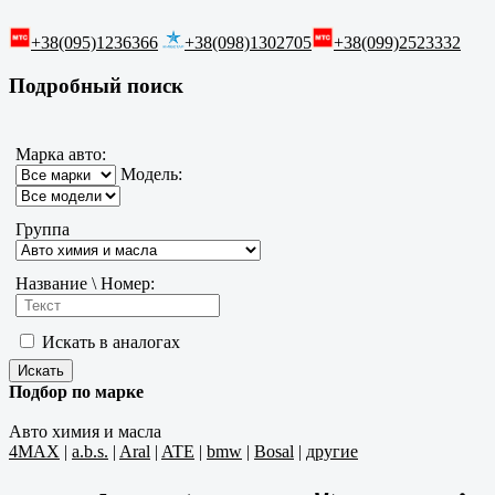
+38(095)1236366
+38(098)1302705
+38(099)2523332
Подробный поиск
Марка авто:
Модель:
Группа
Название \ Номер:
Искать в аналогах
Подбор по марке
Авто химия и масла
4MAX
|
a.b.s.
|
Aral
|
ATE
|
bmw
|
Bosal
|
другие