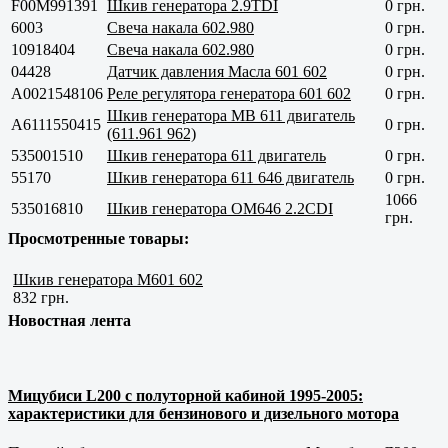
F00M991391
Шкив генератора 2.9TDI
0 грн.
6003
Свеча накала 602.980
0 грн.
10918404
Свеча накала 602.980
0 грн.
04428
Датчик давления Масла 601 602
0 грн.
A0021548106
Реле регулятора генератора 601 602
0 грн.
Шкив генератора MB 611 двигатель
A6111550415
0 грн.
(611.961 962)
535001510
Шкив генератора 611 двигатель
0 грн.
55170
Шкив генератора 611 646 двигатель
0 грн.
1066
535016810
Шкив генератора OM646 2.2CDI
грн.
Просмотренные товары:
Шкив генератора M601 602
832 грн.
Новостная лента
Мицубиси L200 с полуторной кабиной 1995-2005:
характеристики для бензинового и дизельного мотора