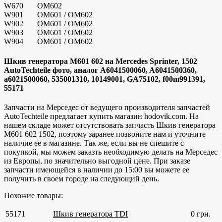
W670 OM602
W901 OM601 / OM602
W902 OM601 / OM602
W903 OM601 / OM602
W904 OM601 / OM602
Шкив генератора M601 602 на Mercedes Sprinter, 1502
AutoTechteile фото, аналог A6041500060, A6041500360,
a6021500060, 535001310, 10149001, GA75102, f00m991391,
55171
Запчасти на Мерседес от ведущего производителя запчастей
AutoTechteile предлагает купить магазин hodovik.com. На
нашем складе может отсутствовать запчасть Шкив генератора
M601 602 1502, поэтому заранее позвоните нам и уточните
наличие ее в магазине. Так же, если вы не спешите с
покупкой, мы можем заказть необходимую делать на Мерседес
из Европы, по значительно выгодной цене. При заказе
запчасти имеющейся в наличии до 15:00 вы можете ее
получить в своем городе на следующий день.
Похожие товары:
55171
Шкив генератора TDI
0 грн.