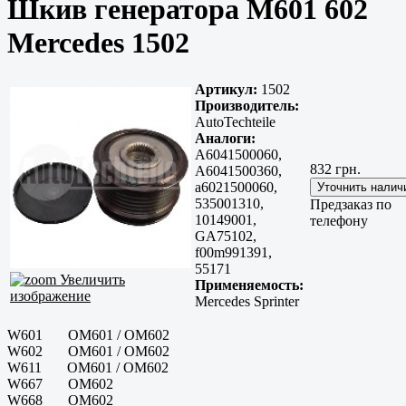
Шкив генератора M601 602
Mercedes 1502
Артикул:
1502
Производитель:
AutoTechteile
Аналоги:
A6041500060,
832 грн.
A6041500360,
a6021500060,
535001310,
Предзаказ по
10149001,
телефону
GA75102,
f00m991391,
55171
Увеличить
Применяемость:
изображение
Mercedes Sprinter
W601 OM601 / OM602
W602 OM601 / OM602
W611 OM601 / OM602
W667 OM602
W668 OM602