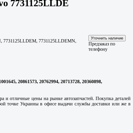
lvo 7731125LLDE
LDEN, 7731125LLDEM, 7731125LLDEMN,
Предзаказ по
телефону
1645, 20861573, 20762994, 20713728, 20360898,
ара и отличные цены на рынке автозапчастей. Покупка деталей
ой точке Украины в офисе выдачи службы доставки или же в