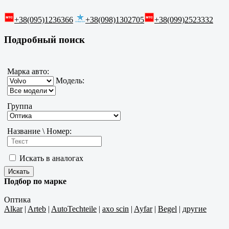
+38(095)1236366
+38(098)1302705
+38(099)2523332
Подробный поиск
Марка авто:
Модель:
Группа
Название \ Номер:
Искать в аналогах
Подбор по марке
Оптика
Alkar
|
Arteb
|
AutoTechteile
|
axo scin
|
Ayfar
|
Begel
|
другие