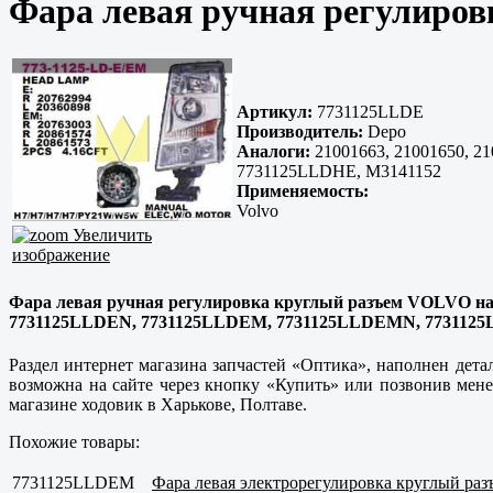
Фара левая ручная регулиро
Артикул:
7731125LLDE
Производитель:
Depo
Аналоги:
21001663, 21001650, 2
7731125LLDHE, M3141152
Применяемость:
Volvo
Увеличить
изображение
Фара левая ручная регулировка круглый разъем VOLVO на Vol
7731125LLDEN, 7731125LLDEM, 7731125LLDEMN, 7731125
Раздел интернет магазина запчастей «Оптика», наполнен дета
возможна на сайте через кнопку «Купить» или позвонив ме
магазине ходовик в
Харькове, Полтаве
.
Похожие товары:
7731125LLDEM
Фара левая электрорегулировка круглый р