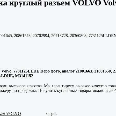
вка круглый разъем VOLVO Vo
1001645, 20861573, 20762994, 20713728, 20360898, 7731125L
vo, 7731125LLDE Depo фото, аналог 21001663, 21001650, 2100
LLDHE, M3141152
лями высокого качества. Мы гарантируем высокое качество тов
неджеру по продажам. Получить купленные товары можно в люб
азъем VOLVO
0 грн.