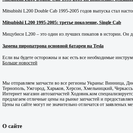
Mitsubishi L200 Double Cab 1995-2005 годов выпуска стал наст
Mitsubishi L200 1995-2005: третье поколение, Single Cab
Мицубиси L200 – это один из лучших пикапов в истории. Он д
Замена пиропатрона основной батареи на Tesla
Если вы будете осторожны и вас есть все необходимые инструм
Больше новостей
Мы отправляем запчасти во все регионы Украны: Винница, Дне
Тернополь, Ужгород, Харьков, Херсон, Хмельницкий, Черкассы
Интернет магазин автозапчастей Ходовик.ком специализируется
предлагаем отличные цены на рынке запчастей и предоставляе
Цены на сайте могут не значительно отличатся от заявленых м
О сайте