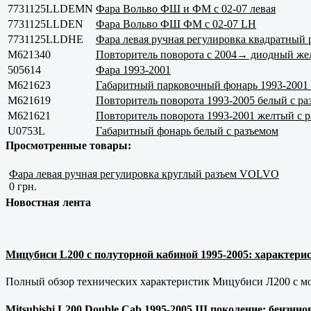
7731125LLDEMN
Фара Вольво ФШ и ФМ с 02-07 левая
7731125LLDEN
Фара Вольво ФШ ФМ с 02-07 LH
7731125LLDHE
Фара левая ручная регулировка квадратн
M621340
Повторитель поворота с 2004→ диодный же
505614
Фара 1993-2001
M621623
Габаритный парковочный фонарь 1993-2001 
M621619
Повторитель поворота 1993-2005 белый с ра
M621621
Повторитель поворота 1993-2001 желтый с 
U0753L
Габаритный фонарь белый с разъемом
Просмотренные товары:
Фара левая ручная регулировка круглый разъем VOLVO
0 грн.
Новостная лента
Мицубиси L200 с полуторной кабиной 1995-2005: характерис
Полный обзор технических характеристик Мицубиси Л200 с мот
Mitsubishi L200 Double Cab 1995-2005 III поколение: бензи