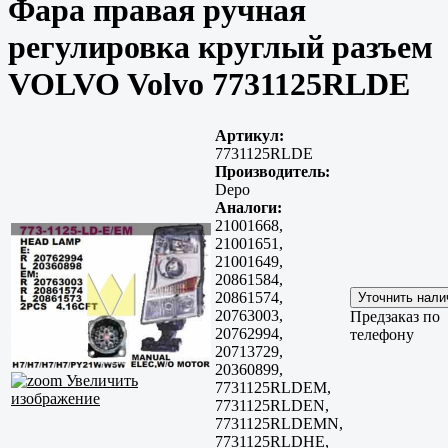
Фара правая ручная
регулировка круглый разъем
VOLVO Volvo 7731125RLDE
Артикул:
7731125RLDE
Производитель:
Depo
Аналоги:
21001668,
21001651,
21001649,
20861584,
20861574,
20763003,
Предзаказ по
20762994,
телефону
20713729,
20360899,
Увеличить
7731125RLDEM,
изображение
7731125RLDEN,
7731125RLDEMN,
7731125RLDHE,