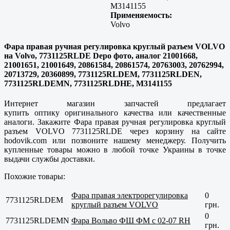
M3141155
Применяемость:
Volvo
Фара правая ручная регулировка круглый разъем VOLVO
на Volvo, 7731125RLDE Depo фото, аналог 21001668,
21001651, 21001649, 20861584, 20861574, 20763003, 20762994,
20713729, 20360899, 7731125RLDEM, 7731125RLDEN,
7731125RLDEMN, 7731125RLDHE, M3141155
Интернет магазин запчастей предлагает
купить оптику оригинального качества или качественные
аналоги. Закажите Фара правая ручная регулировка круглый
разъем VOLVO 7731125RLDE через корзину на сайте
hodovik.com или позвоните нашему менеджеру. Получить
купленные товары можно в любой точке Украины в точке
выдачи службы доставки.
Похожие товары:
Фара правая электрорегулировка
0
7731125RLDEM
круглый разъем VOLVO
грн.
0
7731125RLDEMN
Фара Вольво ФШ ФМ с 02-07 RH
грн.