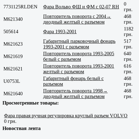
0
7731125RLDEN
Фара Вольво ФШ и ФМ с 02-07 RH
грн.
Повторитель поворота с 2004→
468
M621340
диодный желтый с разъемом
грн.
1182
505614
Фара 1993-2001
грн.
Габаритный парковочный фонарь
517
M621623
1993-2001 с разъемом
грн.
Повторитель поворота 1993-2005
640
M621619
белый с разъемом
грн.
Повторитель поворота 1993-2001
616
M621621
желтый с разъемом
грн.
Габаритный фонарь белый с
468
U0753L
разъемом
грн.
Повторитель поворота 1998→
468
M621640
диодный желтый с разъемом
грн.
Просмотренные товары:
Фара правая ручная регулировка круглый разъем VOLVO
0 грн.
Новостная лента