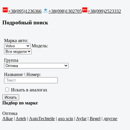
+38(095)1236366
+38(098)1302705
+38(099)2523332
Подробный поиск
Марка авто:
Модель:
Группа
Название \ Номер:
Искать в аналогах
Подбор по марке
Оптика
Alkar
|
Arteb
|
AutoTechteile
|
axo scin
|
Ayfar
|
Begel
|
другие