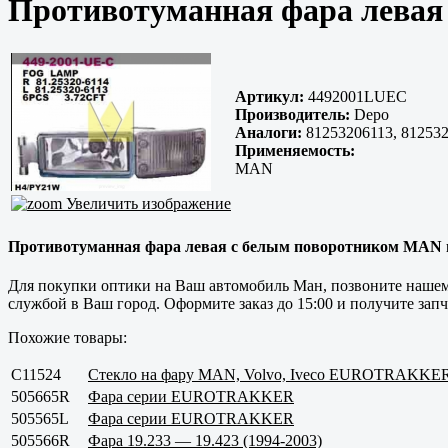
Противотуманная фара лева
Артикул:
4492001LUEC
Производитель:
Depo
Аналоги:
81253206113, 812532
Применяемость:
MAN
Увеличить изображение
Противотуманная фара левая с белым поворотником MAN на
Для покупки оптики на Ваш автомобиль Ман, позвоните нашему
службой в Ваш город. Оформите заказ до 15:00 и получите зап
Похожие товары:
C11524
Стекло на фару MAN, Volvo, Iveco EUROTRAKKE
505665R
Фара серии EUROTRAKKER
505565L
Фара серии EUROTRAKKER
505566R
Фара 19.233 — 19.423 (1994-2003)