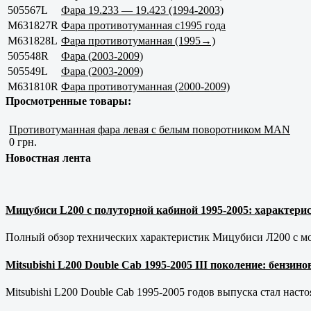
505567L
Фара 19.233 — 19.423 (1994-2003)
M631827R
Фара противотуманная с1995 года
M631828L
Фара противотуманная (1995→)
505548R
Фара (2003-2009)
505549L
Фара (2003-2009)
M631810R
Фара противотуманная (2000-2009)
Просмотренные товары:
Противотуманная фара левая с белым поворотником MAN
0 грн.
Новостная лента
Мицубиси L200 с полуторной кабиной 1995-2005: характерис
Полный обзор технических характеристик Мицубиси Л200 с мот
Mitsubishi L200 Double Cab 1995-2005 III поколение: бензи
Mitsubishi L200 Double Cab 1995-2005 годов выпуска стал наст