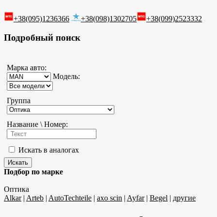
+38(095)1236366
+38(098)1302705
+38(099)2523332
Подробный поиск
Марка авто:
Модель:
Группа
Название \ Номер:
Искать в аналогах
Подбор по марке
Оптика
Alkar
|
Arteb
|
AutoTechteile
|
axo scin
|
Ayfar
|
Begel
|
другие