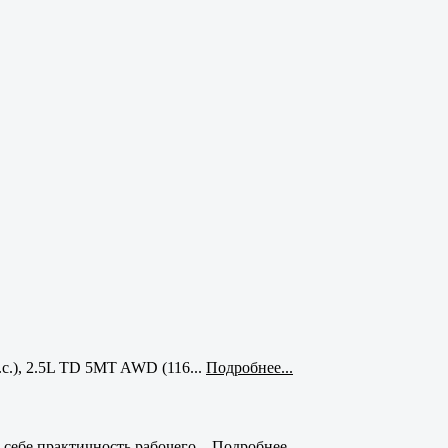
с.), 2.5L TD 5MT AWD (116...
Подробнее...
себе практичность рабочего...
Подробнее...