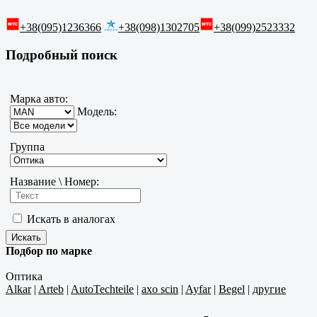
+38(095)1236366
+38(098)1302705
+38(099)2523332
Подробный поиск
Марка авто:
Модель:
Группа
Название \ Номер:
Искать в аналогах
Подбор по марке
Оптика
Alkar
|
Arteb
|
AutoTechteile
|
axo scin
|
Ayfar
|
Begel
|
другие