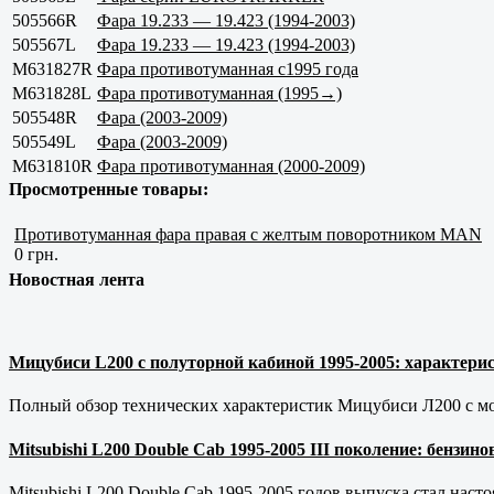
505566R
Фара 19.233 — 19.423 (1994-2003)
505567L
Фара 19.233 — 19.423 (1994-2003)
M631827R
Фара противотуманная с1995 года
M631828L
Фара противотуманная (1995→)
505548R
Фара (2003-2009)
505549L
Фара (2003-2009)
M631810R
Фара противотуманная (2000-2009)
Просмотренные товары:
Противотуманная фара правая с желтым поворотником MAN
0 грн.
Новостная лента
Мицубиси L200 с полуторной кабиной 1995-2005: характерис
Полный обзор технических характеристик Мицубиси Л200 с мот
Mitsubishi L200 Double Cab 1995-2005 III поколение: бензи
Mitsubishi L200 Double Cab 1995-2005 годов выпуска стал наст