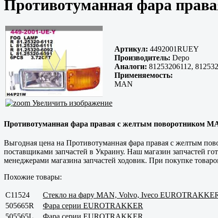
Противотуманная фара прав
Артикул:
4492001RUEY
Производитель:
Depo
Аналоги:
81253206112, 812532
Применяемость:
MAN
Увеличить изображение
Противотуманная фара правая с желтым поворотником MAN 
Выгодная цена на Противотуманная фара правая с желтым по
поставщиками запчастей в Украину. Наш магазин запчастей гот
менеджерами магазина запчастей ходовик. При покупке товаров
Похожие товары:
C11524
Стекло на фару MAN, Volvo, Iveco EUROTRAKKE
505665R
Фара серии EUROTRAKKER
505565L
Фара серии EUROTRAKKER