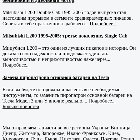
бензиновый и дизельный мотор
Mitsubishi L200 Double Cab 1995-2005 годов выпуска стал
настоящим прорывом в сегменте среднеразмерных пикапов.
Сочетая в себе практичность рабочего...
Подробнее...
Mitsubishi L200 1995-2005: третье поколение, Single Cab
Мицубиси L200 – это один из лучших пикапов в истории. Он
доказал свою надежность и продолжает удивлять
выносливостью и неприхотливостью даже через...
Подробнее...
Замена пиропатрона основной батареи на Tesla
Если вы будете осторожны и вас есть все необходимые
инструменты, то заменить пиропатрон основной батареи на
Тесла Модел 3 или Y вполне реально....
Подробнее...
Больше новостей
Мы отправляем запчасти во все регионы Украны: Винница,
Днепр, Житомир, Запорожье, Ивано-Франковск, Киев,
Кировоград, Луцк, Львов, Николаев, Одесса, Полтава, Ровно,