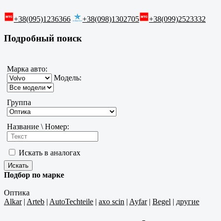
+38(095)1236366
+38(098)1302705
+38(099)2523332
Подробный поиск
Марка авто:
Модель:
Группа
Название \ Номер:
Искать в аналогах
Подбор по марке
Оптика
Alkar
|
Arteb
|
AutoTechteile
|
axo scin
|
Ayfar
|
Begel
|
другие