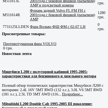
M511613L
2001года с боковой фишкой (разъемом)
грн.
AMP и подсветкой номера
Фонарь задний Volvo FL FM FH с
1280
M511614R
2001года с боковой фишкой (разъемом)
грн.
AMP
0
7731125LLDEN
Фара Вольво ФШ ФМ с 02-07 LH
грн.
Просмотренные товары:
Противотуманная фара VOLVO
0 грн.
Новостная лента
Мицубиси L200 с полуторной кабиной 1995-2005:
характеристики для бензинового и дизельного мотора
Полный обзор технических характеристик Мицубиси Л200 с
моторами: 2.4L 16V 5MT RWD (132 л.с.), 3.0L V6 5MT RWD
(181 л.с.), 2.5L TD 5MT AWD (116...
Подробнее...
Mitsubishi L200 Double Cab 1995-2005 III поколение: