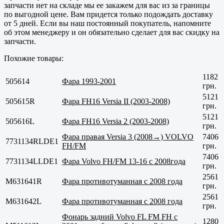
запчасти нет на складе мы ее закажем для вас из за границы
по выгодной цене. Вам придется только подождать доставку
от 5 дней. Если вы наш постоянный покупатель, напомните
об этом менеджеру и он обязательно сделает для вас скидку на
запчасти.
Похожие товары:
1182
505614
Фара 1993-2001
грн.
5121
505615R
Фара FH16 Versia II (2003-2008)
грн.
5121
505616L
Фара FH16 Versia 2 (2003-2008)
грн.
Фара правая Versia 3 (2008→) VOLVO
7406
7731134RLDE1
FH/FM
грн.
7406
7731134LLDE1
Фара Volvo FH/FM 13-16 c 2008года
грн.
2561
M631641R
Фара противотуманная с 2008 года
грн.
2561
M631642L
Фара противотуманная с 2008 года
грн.
Фонарь задний Volvo FL FM FH с
1280