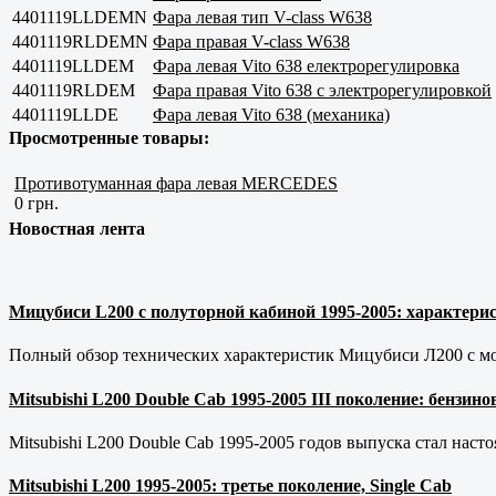
4401119LLDEMN
Фара левая тип V-class W638
4401119RLDEMN
Фара правая V-class W638
4401119LLDEM
Фара левая Vito 638 електрорегулировка
4401119RLDEM
Фара правая Vito 638 с электрорегулировкой
4401119LLDE
Фара левая Vito 638 (механика)
Просмотренные товары:
Противотуманная фара левая MERCEDES
0 грн.
Новостная лента
Мицубиси L200 с полуторной кабиной 1995-2005: характерис
Полный обзор технических характеристик Мицубиси Л200 с мот
Mitsubishi L200 Double Cab 1995-2005 III поколение: бензи
Mitsubishi L200 Double Cab 1995-2005 годов выпуска стал наст
Mitsubishi L200 1995-2005: третье поколение, Single Cab