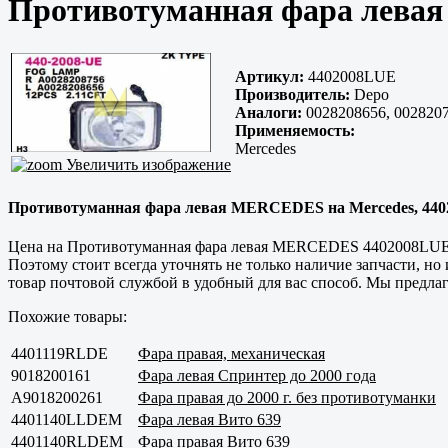
Противотуманная фара лева
Артикул:
4402008LUE
Производитель:
Depo
Аналоги:
0028208656, 0028207
Применяемость:
Mercedes
Увеличить изображение
Противотуманная фара левая MERCEDES на Mercedes, 44020
Цена на Противотуманная фара левая MERCEDES 4402008LUE, в
Поэтому стоит всегда уточнять не только наличие запчасти, но
товар почтовой службой в удобный для вас способ. Мы предлаг
Похожие товары:
4401119RLDE
Фара правая, механическая
9018200161
Фара левая Спринтер до 2000 года
A9018200261
Фара правая до 2000 г. без противотуманки
4401140LLDEM
Фара левая Вито 639
4401140RLDEM
Фара правая Вито 639