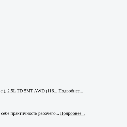
с.), 2.5L TD 5MT AWD (116...
Подробнее...
себе практичность рабочего...
Подробнее...