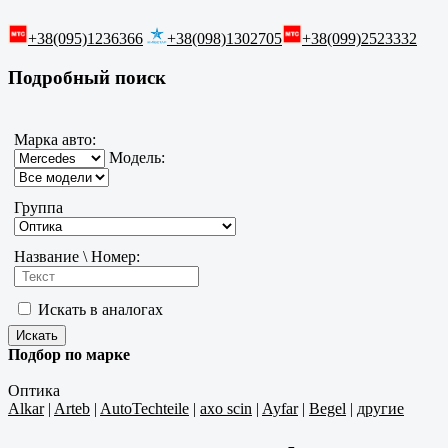
+38(095)1236366
+38(098)1302705
+38(099)2523332
Подробный поиск
Марка авто:
Модель:
Группа
Название \ Номер:
Искать в аналогах
Подбор по марке
Оптика
Alkar
|
Arteb
|
AutoTechteile
|
axo scin
|
Ayfar
|
Begel
|
другие