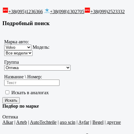
+38(095)1236366
+38(098)1302705
+38(099)2523332
Подробный поиск
Марка авто:
Модель:
Группа
Название \ Номер:
Искать в аналогах
Подбор по марке
Оптика
Alkar
|
Arteb
|
AutoTechteile
|
axo scin
|
Ayfar
|
Begel
|
другие