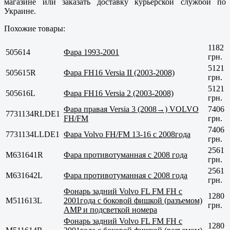
магазине или заказать доставку курьерской службой по
Украине.
Похожие товары:
1182
505614
Фара 1993-2001
грн.
5121
505615R
Фара FH16 Versia II (2003-2008)
грн.
5121
505616L
Фара FH16 Versia 2 (2003-2008)
грн.
Фара правая Versia 3 (2008→) VOLVO
7406
7731134RLDE1
FH/FM
грн.
7406
7731134LLDE1
Фара Volvo FH/FM 13-16 c 2008года
грн.
2561
M631641R
Фара противотуманная с 2008 года
грн.
2561
M631642L
Фара противотуманная с 2008 года
грн.
Фонарь задний Volvo FL FM FH с
1280
M511613L
2001года с боковой фишкой (разъемом)
грн.
AMP и подсветкой номера
Фонарь задний Volvo FL FM FH с
1280