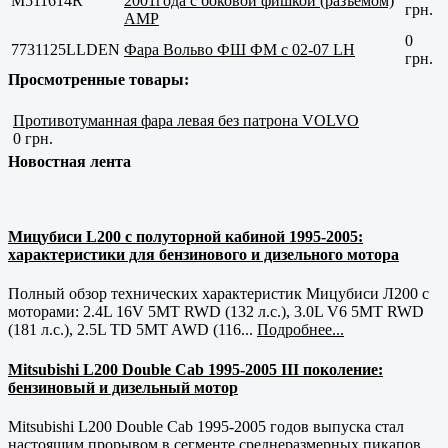
M511614R
2001года с боковой фишкой (разъемом)
грн.
AMP
0
7731125LLDEN
Фара Вольво ФШ ФМ с 02-07 LH
грн.
Просмотренные товары:
Противотуманная фара левая без патрона VOLVO
0 грн.
Новостная лента
Мицубиси L200 с полуторной кабиной 1995-2005:
характеристики для бензинового и дизельного мотора
Полный обзор технических характеристик Мицубиси Л200 с
моторами: 2.4L 16V 5MT RWD (132 л.с.), 3.0L V6 5MT RWD
(181 л.с.), 2.5L TD 5MT AWD (116...
Подробнее...
Mitsubishi L200 Double Cab 1995-2005 III поколение:
бензиновый и дизельный мотор
Mitsubishi L200 Double Cab 1995-2005 годов выпуска стал
настоящим прорывом в сегменте среднеразмерных пикапов.