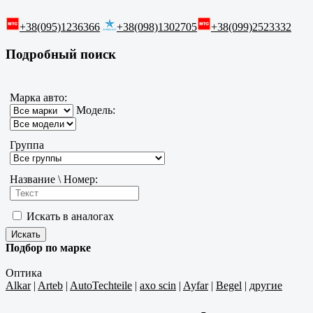
+38(095)1236366
+38(098)1302705
+38(099)2523332
Подробный поиск
Марка авто:
Модель:
Группа
Название \ Номер:
Искать в аналогах
Подбор по марке
Оптика
Alkar
|
Arteb
|
AutoTechteile
|
axo scin
|
Ayfar
|
Begel
|
другие