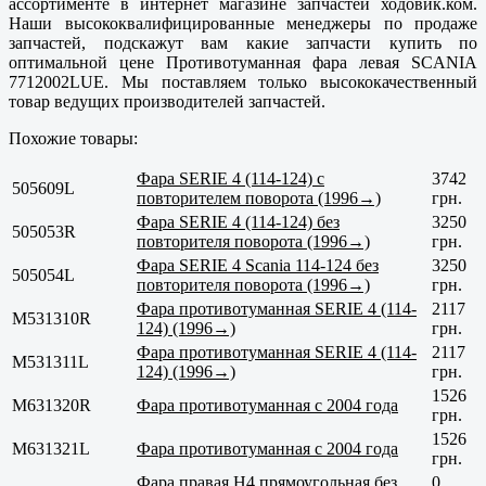
ассортименте в интернет магазине запчастей ходовик.ком.
Наши высококвалифицированные менеджеры по продаже
запчастей, подскажут вам какие запчасти купить по
оптимальной цене Противотуманная фара левая SCANIA
7712002LUE. Мы поставляем только высококачественный
товар ведущих производителей запчастей.
Похожие товары:
Фара SERIE 4 (114-124) с
3742
505609L
повторителем поворота (1996→)
грн.
Фара SERIE 4 (114-124) без
3250
505053R
повторителя поворота (1996→)
грн.
Фара SERIE 4 Scania 114-124 без
3250
505054L
повторителя поворота (1996→)
грн.
Фара противотуманная SERIE 4 (114-
2117
M531310R
124) (1996→)
грн.
Фара противотуманная SERIE 4 (114-
2117
M531311L
124) (1996→)
грн.
1526
M631320R
Фара противотуманная с 2004 года
грн.
1526
M631321L
Фара противотуманная с 2004 года
грн.
Фара правая H4 прямоугольная без
0