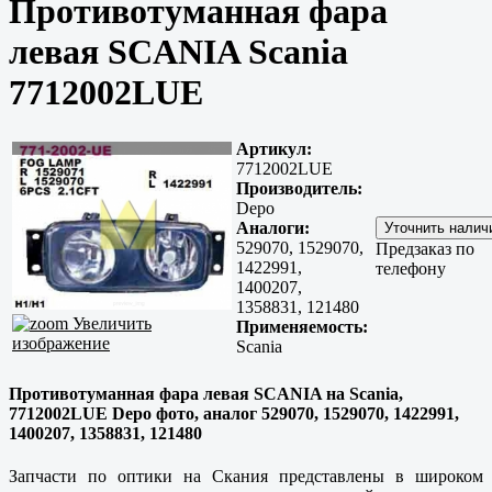
Противотуманная фара
левая SCANIA Scania
7712002LUE
Артикул:
7712002LUE
Производитель:
Depo
Аналоги:
529070, 1529070,
Предзаказ по
1422991,
телефону
1400207,
1358831, 121480
Увеличить
Применяемость:
изображение
Scania
Противотуманная фара левая SCANIA на Scania,
7712002LUE Depo фото, аналог 529070, 1529070, 1422991,
1400207, 1358831, 121480
Запчасти по оптики на Скания представлены в широком