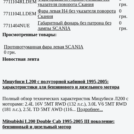
7711104RLDEM
указателя поворота Скания
грн.
Фара левая H4 без указателя поворота
0
7711104LLDEM
Скания
грн.
Габаритный фонарь без патрона без
0
7711404NUE
лампы SCANIA
грн.
Просмотренные товары:
Противотуманная фара левая SCANIA
0 грн.
Новостная лента
Мицубиси L200 с полуторной кабиной 1995-2005:
характеристики для бензинового и дизельного мотора
Полный обзор технических характеристик Мицубиси Л200 с
моторами: 2.4L 16V 5MT RWD (132 л.с.), 3.0L V6 5MT RWD
(181 л.с.), 2.5L TD 5MT AWD (116...
Подробнее...
Mitsubishi L200 Double Cab 1995-2005 III поколение:
бензиновый и дизельный мотор