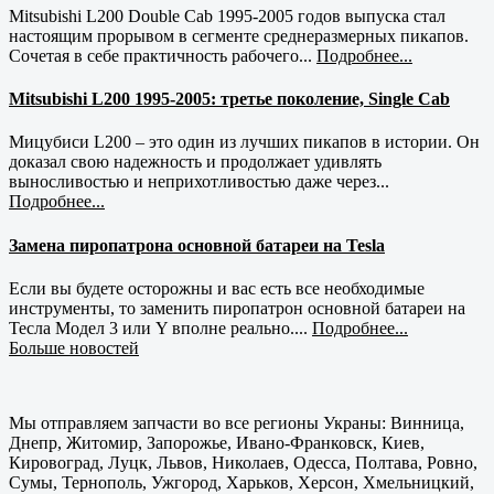
Mitsubishi L200 Double Cab 1995-2005 годов выпуска стал
настоящим прорывом в сегменте среднеразмерных пикапов.
Сочетая в себе практичность рабочего...
Подробнее...
Mitsubishi L200 1995-2005: третье поколение, Single Cab
Мицубиси L200 – это один из лучших пикапов в истории. Он
доказал свою надежность и продолжает удивлять
выносливостью и неприхотливостью даже через...
Подробнее...
Замена пиропатрона основной батареи на Tesla
Если вы будете осторожны и вас есть все необходимые
инструменты, то заменить пиропатрон основной батареи на
Тесла Модел 3 или Y вполне реально....
Подробнее...
Больше новостей
Мы отправляем запчасти во все регионы Украны: Винница,
Днепр, Житомир, Запорожье, Ивано-Франковск, Киев,
Кировоград, Луцк, Львов, Николаев, Одесса, Полтава, Ровно,
Сумы, Тернополь, Ужгород, Харьков, Херсон, Хмельницкий,