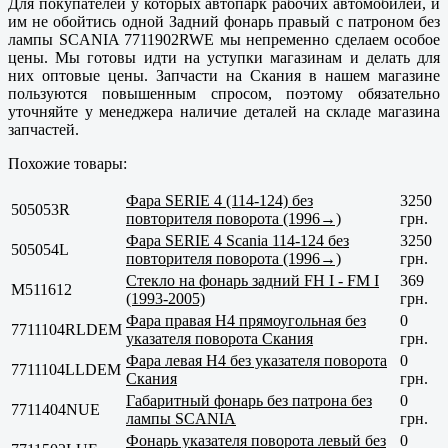
Для покупателей у которых автопарк рабочих автомобилей, и
им не обойтись одной Задний фонарь правый с патроном без
лампы SCANIA 7711902RWE мы непременно сделаем особое
цены. Мы готовы идти на уступки магазинам и делать для
них оптовые цены. Запчасти на Скания в нашем магазине
пользуются повышенным спросом, поэтому обязательно
уточняйте у менеджера наличие деталей на складе магазина
запчастей.
Похожие товары:
Фара SERIE 4 (114-124) без
3250
505053R
повторителя поворота (1996→)
грн.
Фара SERIE 4 Scania 114-124 без
3250
505054L
повторителя поворота (1996→)
грн.
Стекло на фонарь задний FH I - FM I
369
M511612
(1993-2005)
грн.
Фара правая H4 прямоугольная без
0
7711104RLDEM
указателя поворота Скания
грн.
Фара левая H4 без указателя поворота
0
7711104LLDEM
Скания
грн.
Габаритный фонарь без патрона без
0
7711404NUE
лампы SCANIA
грн.
Фонарь указателя поворота левый без
0