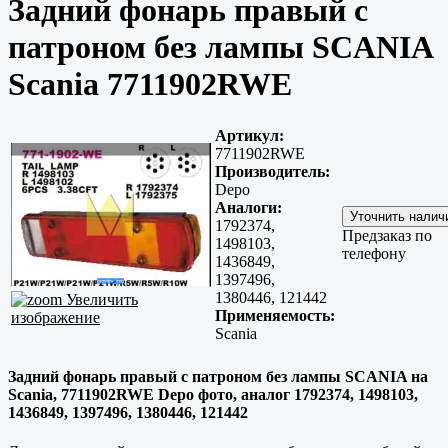
Задний фонарь правый с
патроном без лампы SCANIA
Scania 7711902RWE
Артикул:
7711902RWE
Производитель:
Depo
Аналоги:
1792374,
Предзаказ по
1498103,
телефону
1436849,
1397496,
1380446, 121442
Увеличить
Применяемость:
изображение
Scania
Задний фонарь правый с патроном без лампы SCANIA на
Scania, 7711902RWE Depo фото, аналог 1792374, 1498103,
1436849, 1397496, 1380446, 121442