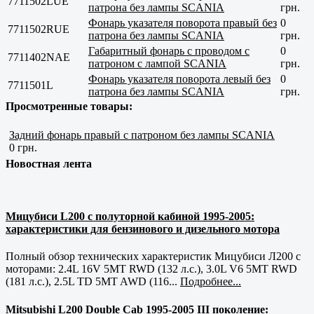
7711502LUE
патрона без лампы SCANIA
грн.
Фонарь указателя поворота правый без
0
7711502RUE
патрона без лампы SCANIA
грн.
Габаритный фонарь с проводом с
0
7711402NAE
патроном с лампой SCANIA
грн.
Фонарь указателя поворота левый без
0
7711501L
патрона без лампы SCANIA
грн.
Просмотренные товары:
Задний фонарь правый с патроном без лампы SCANIA
0 грн.
Новостная лента
Мицубиси L200 с полуторной кабиной 1995-2005:
характеристики для бензинового и дизельного мотора
Полный обзор технических характеристик Мицубиси Л200 с
моторами: 2.4L 16V 5MT RWD (132 л.с.), 3.0L V6 5MT RWD
(181 л.с.), 2.5L TD 5MT AWD (116...
Подробнее...
Mitsubishi L200 Double Cab 1995-2005 III поколение: