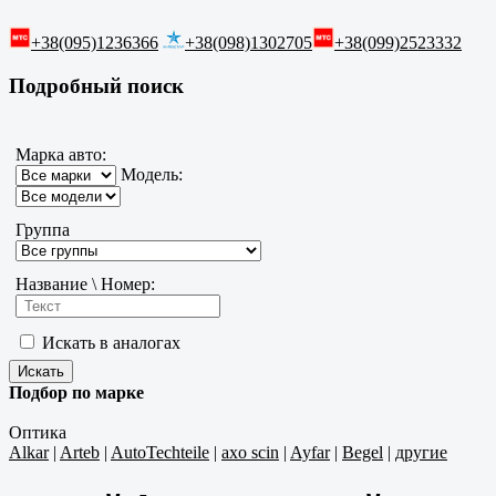
+38(095)1236366
+38(098)1302705
+38(099)2523332
Подробный поиск
Марка авто:
Модель:
Группа
Название \ Номер:
Искать в аналогах
Подбор по марке
Оптика
Alkar
|
Arteb
|
AutoTechteile
|
axo scin
|
Ayfar
|
Begel
|
другие